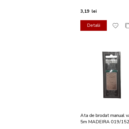
3,19 lei
Detalii
Ata de brodat manual v
5m MADEIRA 019/15