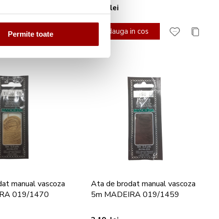
3,19 lei
n cos
Adauga in cos
Permite toate
dat manual vascoza
Ata de brodat manual vascoza
RA 019/1470
5m MADEIRA 019/1459