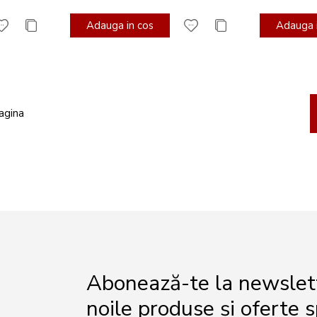
Adauga in cos
Adauga i
Pa
agina
Abonează-te la newslette
noile produse și oferte s