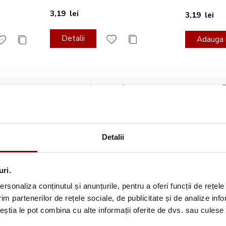
3,19 lei
3,19 lei
Detalii
Adauga i
Detalii
uri.
rsonaliza conținutul și anunțurile, pentru a oferi funcții de rețele
ascoza
Ata de brodat manual vascoza
Ata de bro
im partenerilor de rețele sociale, de publicitate și de analize info
11
5m MADEIRA 019/1506
5m MADEI
ceștia le pot combina cu alte informații oferite de dvs. sau culese î