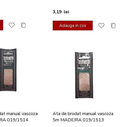
3,19 lei
Adauga in cos
dat manual vascoza
Ata de brodat manual vascoza
RA 019/1514
5m MADEIRA 019/1513