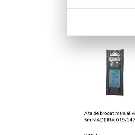
3,19 lei
Adauga in cos
Ata de brodat manual v
5m MADEIRA 019/14