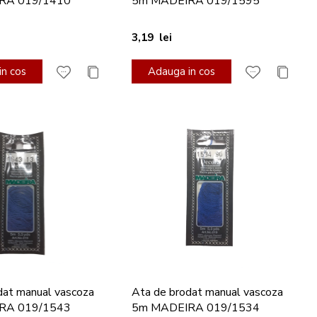
RA 019/1410
5m MADEIRA 019/1595
3,19 lei
n cos
Adauga in cos
dat manual vascoza
Ata de brodat manual vascoza
RA 019/1543
5m MADEIRA 019/1534