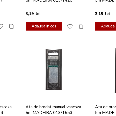
57
5m MADEIRA 019/1425
5m MADEI
3,19 lei
3,19 lei
Adauga in cos
Adauga i
ascoza
Ata de brodat manual vascoza
Ata de bro
78
5m MADEIRA 019/1553
5m MADEI