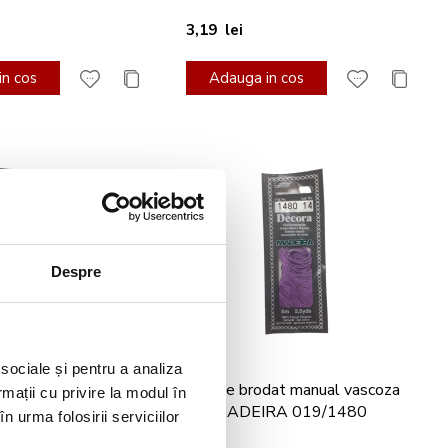
3,19 lei
n cos
Adauga in cos
Despre
 sociale și pentru a analiza
dat manual vascoza
Ata de brodat manual vascoza
rmații cu privire la modul în
RA 019/1501
5m MADEIRA 019/1480
n urma folosirii serviciilor