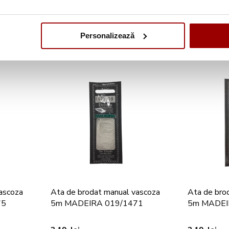
3,19 lei
3,19 lei
Adauga in cos
Adauga i
Personalizează
ascoza
Ata de brodat manual vascoza
Ata de bro
75
5m MADEIRA 019/1471
5m MADEI