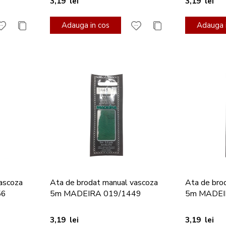
3,19 lei
3,19 lei
Adauga in cos
Adauga i
ascoza
Ata de brodat manual vascoza
Ata de bro
56
5m MADEIRA 019/1449
5m MADEI
3,19 lei
3,19 lei