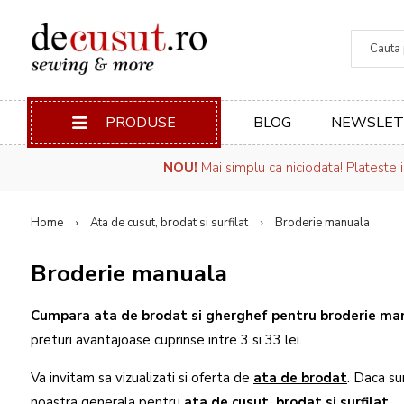
Căuta
PRODUSE
BLOG
NEWSLET
NOU!
Mai simplu ca niciodata! Plateste 
Home
Ata de cusut, brodat si surfilat
Broderie manuala
Broderie manuala
Cumpara ata de brodat si gherghef pentru broderie ma
preturi avantajoase cuprinse intre 3 si 33 lei.
Va invitam sa vizualizati si oferta de
ata de brodat
. Daca su
noastra generala pentru
ata de cusut, brodat si surfilat
.