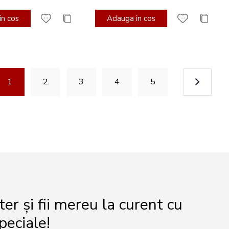
n cos
Adauga in cos
gina
in acest moment cititi pagina
Pagina
Pagina
Pagina
Pagina
1
2
3
4
5
r și fii mereu la curent cu
peciale!