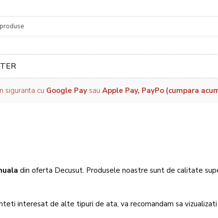
re
TER
in siguranta cu
Google Pay
sau
Apple Pay, PayPo (cumpara acum, 
nuala
din oferta Decusut. Produsele noastre sunt de calitate sup
nteti interesat de alte tipuri de ata, va recomandam sa vizualizati