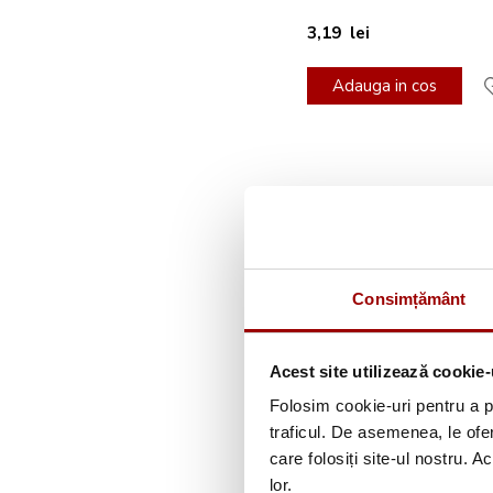
3,19 lei
Adauga in cos
Consimțământ
Acest site utilizează cookie-
Folosim cookie-uri pentru a pe
Ata de brodat manual v
traficul. De asemenea, le ofer
5m MADEIRA 019/15
care folosiți site-ul nostru. A
lor.