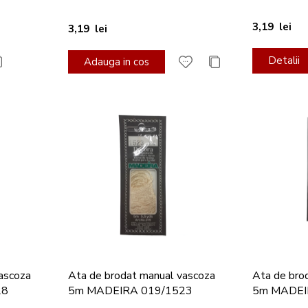
3,19 lei
3,19 lei
Detalii
Adauga in cos
ascoza
Ata de brodat manual vascoza
Ata de bro
28
5m MADEIRA 019/1523
5m MADEI