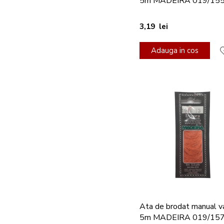
5m MADEIRA 019/15
3,19 lei
Adauga in cos
Ata de brodat manual v
5m MADEIRA 019/15