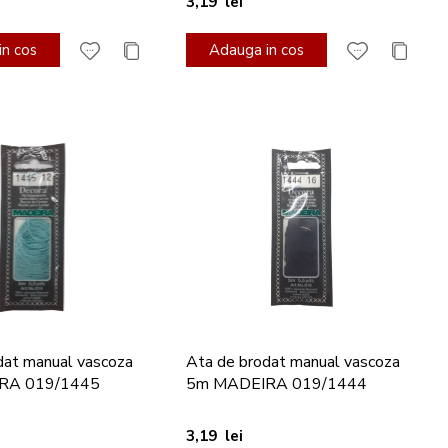
3,19 lei
n cos
Adauga in cos
dat manual vascoza
Ata de brodat manual vascoza
RA 019/1445
5m MADEIRA 019/1444
3,19 lei