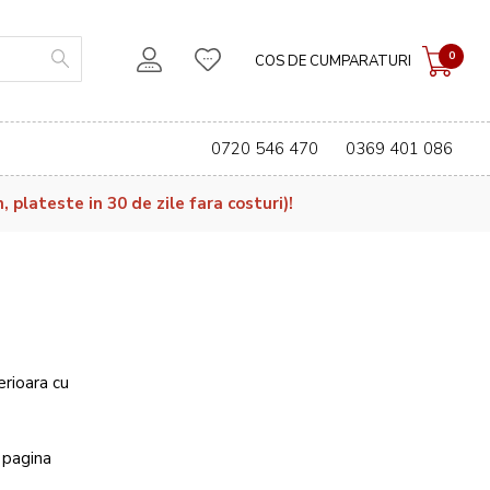
0
COS DE CUMPARATURI
0720 546 470
0369 401 086
plateste in 30 de zile fara costuri)!
erioara cu
 pagina