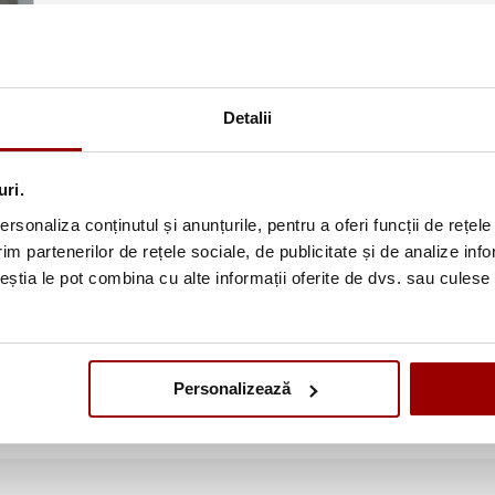
anta
Masa de calcat cu incalzire
Masa de cal
electrica si absortie Primula
electrica, a
TAYLOR B-420
Primula T
3.949,00 le
Detalii
2.449,00 lei
Detalii
Adauga in cos
uri.
rsonaliza conținutul și anunțurile, pentru a oferi funcții de rețele
im partenerilor de rețele sociale, de publicitate și de analize info
ceștia le pot combina cu alte informații oferite de dvs. sau culese î
agina
Personalizează