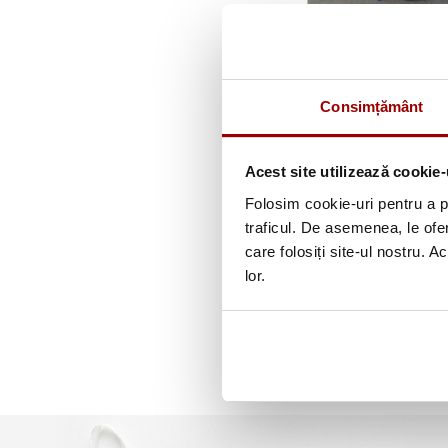
Masa de calcat transpir
pliabila
359,00 lei
Consimțământ
Detalii
Acest site utilizează cookie-
Folosim cookie-uri pentru a pe
traficul. De asemenea, le ofer
care folosiți site-ul nostru. A
lor.
produse / p