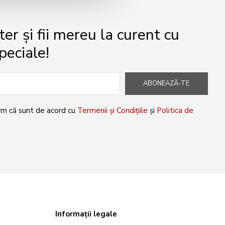
r și fii mereu la curent cu
peciale!
ABONEAZĂ-TE
rm că sunt de acord cu
Termenii și Condițiile
și
Politica de
Informații legale