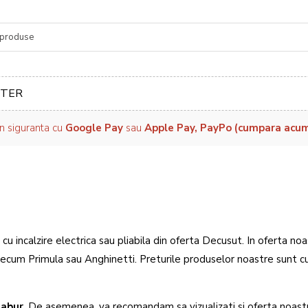
re
TER
in siguranta cu
Google Pay
sau
Apple Pay, PayPo (cumpara acum, 
, cu incalzire electrica sau pliabila din oferta Decusut. In oferta noa
 precum Primula sau Anghinetti. Preturile produselor noastre sunt cu
 abur
. De asemenea, va recomandam sa vizualizati si oferta noast