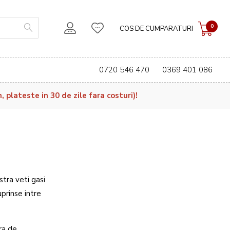
0
COS DE CUMPARATURI
0720 546 470
0369 401 086
plateste in 30 de zile fara costuri)!
stra veti gasi
prinse intre
ra de