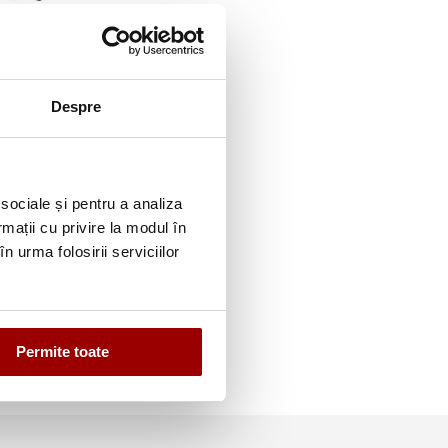
cat cu incalzire
bsortie si suflanta
V3811 S+B
i
Despre
 sociale și pentru a analiza
rmații cu privire la modul în
n urma folosirii serviciilor
Permite toate