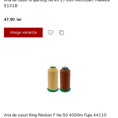
Ata de cusut si quilting No.40 2750m AeroQuilt Madeira
9131B
47,90 lei
Alege varianta
Ata de cusut King Resilon F No.50 4000m Fujix 44110