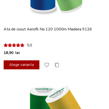
Ata de cusut Aerofil No.120 1000m Madeira 9126
100%
5.0
18,90 lei
Alege varianta