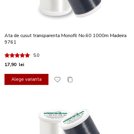
Ata de cusut transparenta Monofil No.60 1000m Madeira
9761
100%
5.0
17,90 lei
Alege varianta