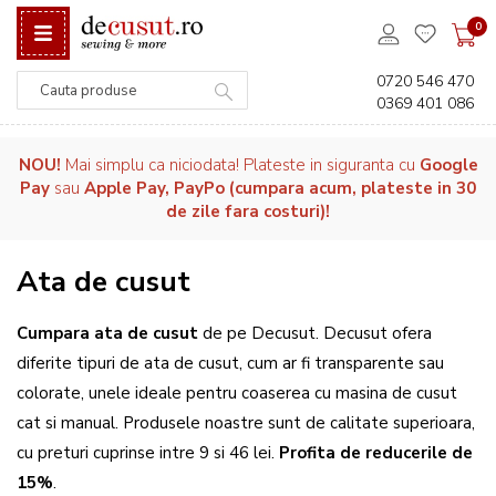
0
0720 546 470
0369 401 086
Căutare
NOU!
Mai simplu ca niciodata! Plateste in siguranta cu
Google
Pay
sau
Apple Pay, PayPo (cumpara acum, plateste in 30
de zile fara costuri)!
Ata de cusut
Cumpara ata de cusut
de pe Decusut. Decusut ofera
diferite tipuri de ata de cusut, cum ar fi transparente sau
colorate, unele ideale pentru coaserea cu masina de cusut
cat si manual. Produsele noastre sunt de calitate superioara,
cu preturi cuprinse intre 9 si 46 lei.
Profita de reducerile de
15%
.