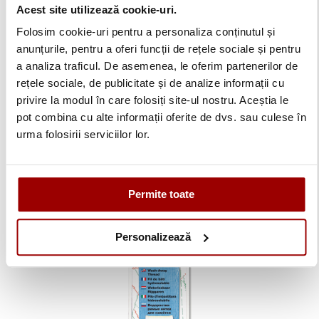
Acest site utilizează cookie-uri.
Folosim cookie-uri pentru a personaliza conținutul și
anunțurile, pentru a oferi funcții de rețele sociale și pentru
a analiza traficul. De asemenea, le oferim partenerilor de
rețele sociale, de publicitate și de analize informații cu
Ata transparenta pentru tiv ascuns si aplicatii Monolon
50m Madeira 9663
privire la modul în care folosiți site-ul nostru. Aceștia le
pot combina cu alte informații oferite de dvs. sau culese în
urma folosirii serviciilor lor.
24,90 lei
Adauga in cos
Permite toate
Personalizează