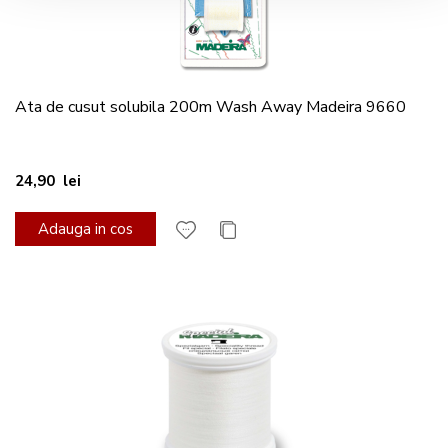
Ata de cusut solubila 200m Wash Away Madeira 9660
24,90 lei
Adauga in cos