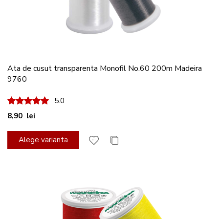
Ata de cusut transparenta Monofil No.60 200m Madeira
9760
100%
5.0
8,90 lei
Alege varianta