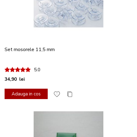
Set mosorele 11,5 mm
100%
5.0
34,90 lei
Adauga in cos