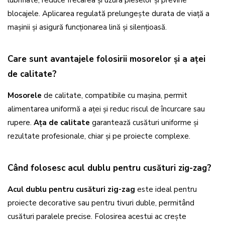
lubrifiate, reduce frecarea și uzura pieselor și previne
blocajele. Aplicarea regulată prelungește durata de viață a
mașinii și asigură funcționarea lină și silențioasă.
Care sunt avantajele folosirii mosorelor și a aței
de calitate?
Mosorele
de calitate, compatibile cu mașina, permit
alimentarea uniformă a aței și reduc riscul de încurcare sau
rupere.
Ața de calitate
garantează cusături uniforme și
rezultate profesionale, chiar și pe proiecte complexe.
Când folosesc acul dublu pentru cusături zig-zag?
Acul dublu pentru cusături zig-zag
este ideal pentru
proiecte decorative sau pentru tivuri duble, permitând
cusături paralele precise. Folosirea acestui ac crește