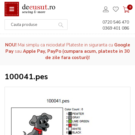
0
0720 546 470
0369 401 086
Căutare
NOU!
Mai simplu ca niciodata! Plateste in siguranta cu
Google
Pay
sau
Apple Pay, PayPo (cumpara acum, plateste in 30
de zile fara costuri)!
100041.pes