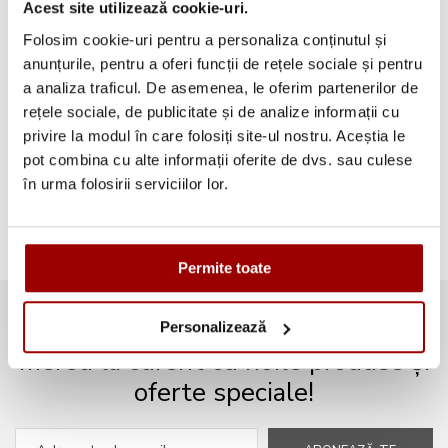
Acest site utilizează cookie-uri.
Categorii
Folosim cookie-uri pentru a personaliza conținutul și
anunțurile, pentru a oferi funcții de rețele sociale și pentru
Testimoniale
(1493)
a analiza traficul. De asemenea, le oferim partenerilor de
rețele sociale, de publicitate și de analize informații cu
Aplicatii textile
(123)
privire la modul în care folosiți site-ul nostru. Aceștia le
pot combina cu alte informații oferite de dvs. sau culese
Evenimente
(66)
în urma folosirii serviciilor lor.
Broderii gratuite
(103)
Permite toate
Abonează-te la newsletter și fii
Personalizează
mereu la curent cu noile produse și
oferte speciale!