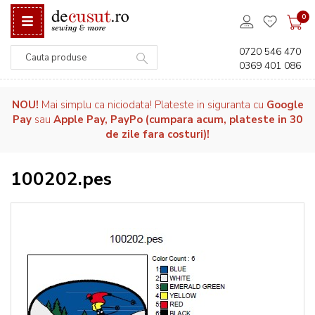
0
0720 546 470
0369 401 086
Căutare
NOU!
Mai simplu ca niciodata! Plateste in siguranta cu
Google
Pay
sau
Apple Pay, PayPo (cumpara acum, plateste in 30
de zile fara costuri)!
100202.pes