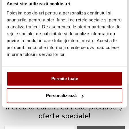
Acest site utilizează cookie-uri.
Categorii
Folosim cookie-uri pentru a personaliza conținutul și
anunțurile, pentru a oferi funcții de rețele sociale și pentru
Testimoniale
(1493)
a analiza traficul. De asemenea, le oferim partenerilor de
rețele sociale, de publicitate și de analize informații cu
Aplicatii textile
(123)
privire la modul în care folosiți site-ul nostru. Aceștia le
pot combina cu alte informații oferite de dvs. sau culese
Evenimente
(66)
în urma folosirii serviciilor lor.
Broderii gratuite
(103)
Permite toate
Personalizează
Abonează-te la newsletter și fii
mereu la curent cu noile produse și
oferte speciale!