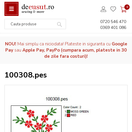
0
0720 546 470
0369 401 086
Căutare
NOU!
Mai simplu ca niciodata! Plateste in siguranta cu
Google
Pay
sau
Apple Pay, PayPo (cumpara acum, plateste in 30
de zile fara costuri)!
100308.pes