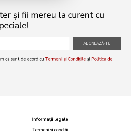
r și fii mereu la curent cu
peciale!
ABONEAZĂ-TE
rm că sunt de acord cu
Termenii și Condițiile
și
Politica de
Informații legale
Termeni și condiții