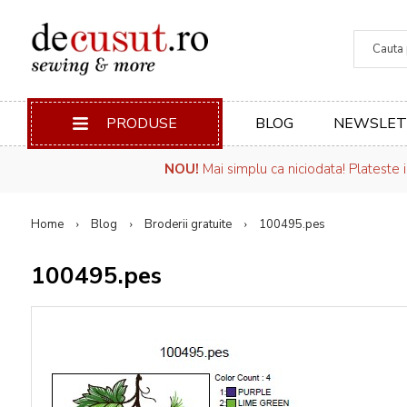
Căuta
PRODUSE
BLOG
NEWSLET
NOU!
Mai simplu ca niciodata! Plateste 
Home
Blog
Broderii gratuite
100495.pes
100495.pes