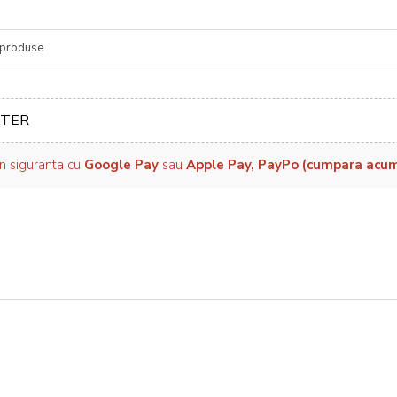
re
TER
in siguranta cu
Google Pay
sau
Apple Pay, PayPo (cumpara acum, 