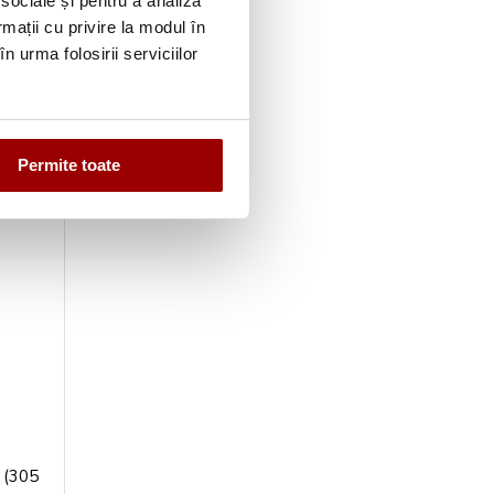
 sociale și pentru a analiza
rmații cu privire la modul în
n urma folosirii serviciilor
05 mm
Permite toate
” (305