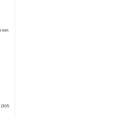
05 mm
” (305