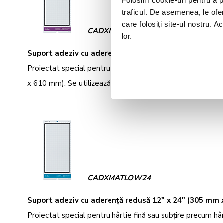
Folosim cookie-uri pentru a pe
traficul. De asemenea, le ofer
care folosiți site-ul nostru. A
CADXMATSTD24
lor.
Suport adeziv cu aderenţă standard 12" x 24" (305 
Proiectat special pentru o gamă variată de materiale de 
x 610 mm). Se utilizează cu maşina Brother ScanNCut DX
CADXMATLOW24
Suport adeziv cu aderenţă redusă 12" x 24" (305 mm
Proiectat special pentru hârtie fină sau subţire precum 