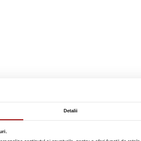
 maximă de 1 mm, precum fotografii, desene şi hârtii delicate. Se
 PENTRU TĂIERE. Suportul de scanare asigură o calitate stabilă 
8 mm).
Detalii
uri.