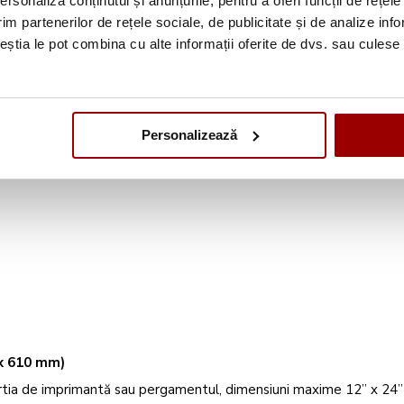
rsonaliza conținutul și anunțurile, pentru a oferi funcții de rețele
im partenerilor de rețele sociale, de publicitate și de analize info
ceștia le pot combina cu alte informații oferite de dvs. sau culese î
mm x 610 mm)
la carton la materiale cu suport, dimensiuni maxime 12” x 24” (3
Personalizează
.
 x 610 mm)
hârtia de imprimantă sau pergamentul, dimensiuni maxime 12” x 24