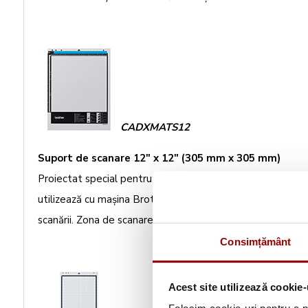
CADXMATS12
Suport de scanare 12" x 12" (305 mm x 305 mm)
Proiectat special pentru scanarea materialelor cu grosime
utilizează cu maşina Brother ScanNCut DX. NU UTILIZAŢI
scanării. Zona de scanare: 11,6" x 11,7" (296,7 mm x 298,
Consimțământ
Acest site utilizează cookie-