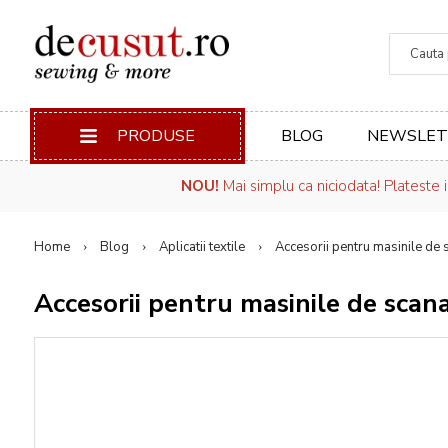
Căuta
PRODUSE
BLOG
NEWSLET
NOU!
Mai simplu ca niciodata! Plateste 
Home
Blog
Aplicatii textile
Accesorii pentru masinile 
Accesorii pentru masinile de s