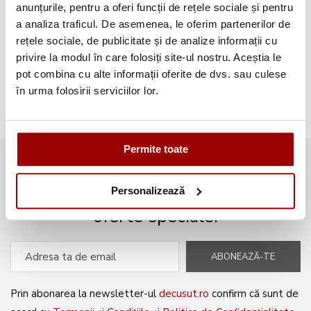
anunțurile, pentru a oferi funcții de rețele sociale și pentru
a analiza traficul. De asemenea, le oferim partenerilor de
Aplicatii textile
(123)
rețele sociale, de publicitate și de analize informații cu
privire la modul în care folosiți site-ul nostru. Aceștia le
Evenimente
(66)
pot combina cu alte informații oferite de dvs. sau culese
în urma folosirii serviciilor lor.
Broderii gratuite
(103)
Permite toate
Abonează-te la newsletter și fii
mereu la curent cu noile produse și
Personalizează
oferte speciale!
ABONEAZĂ-TE
Prin abonarea la newsletter-ul
decusut.ro
confirm că sunt de