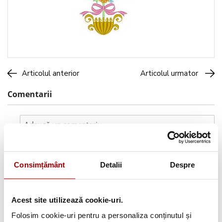
Articolul anterior
Articolul urmator
Comentarii
Caută pe blog
Consimțământ
Detalii
Despre
Categorii
Acest site utilizează cookie-uri.
Folosim cookie-uri pentru a personaliza conținutul și
Testimoniale
(1493)