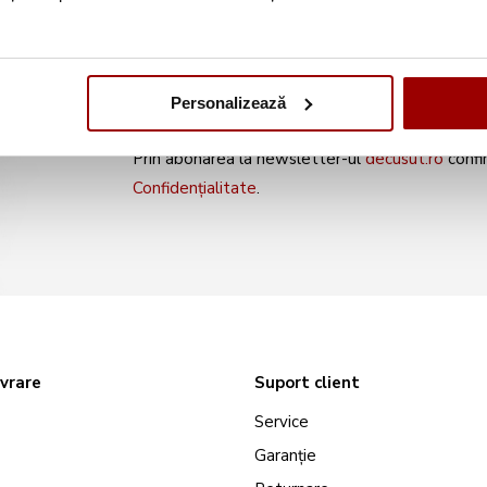
noile produse și oferte s
Personalizează
Prin abonarea la newsletter-ul
decusut.ro
confi
Confidențialitate
.
ivrare
Suport client
Service
Garanție