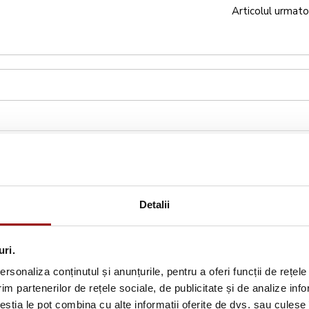
Articolul urmato
Detalii
uri.
rsonaliza conținutul și anunțurile, pentru a oferi funcții de rețele
im partenerilor de rețele sociale, de publicitate și de analize info
Abonează-te la newslette
ceștia le pot combina cu alte informații oferite de dvs. sau culese î