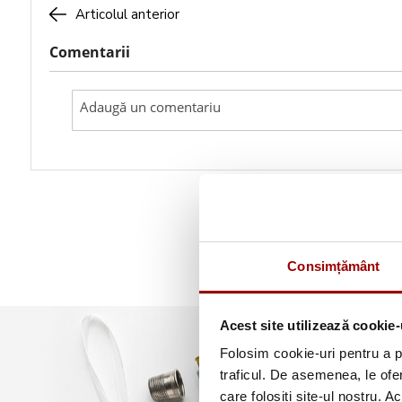
Articolul anterior
Comentarii
Consimțământ
Acest site utilizează cookie-
Folosim cookie-uri pentru a pe
traficul. De asemenea, le ofer
care folosiți site-ul nostru. A