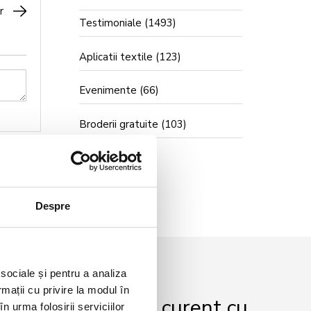
r
Testimoniale
(1493)
Aplicatii textile
(123)
Evenimente
(66)
Broderii gratuite
(103)
Despre
 sociale și pentru a analiza
rmații cu privire la modul în
r și fii mereu la curent cu
n urma folosirii serviciilor