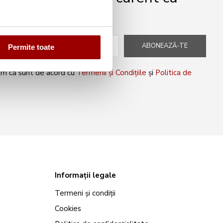
peciale!
ABONEAZĂ-TE
Permite toate
rm că sunt de acord cu
Termenii și Condițiile
și
Politica de
Informații legale
Termeni și condiții
Cookies