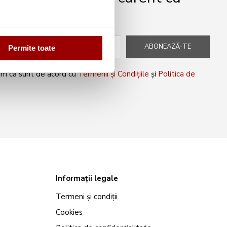
peciale!
ABONEAZĂ-TE
Permite toate
rm că sunt de acord cu
Termenii și Condițiile
și
Politica de
Informații legale
Termeni și condiții
Cookies