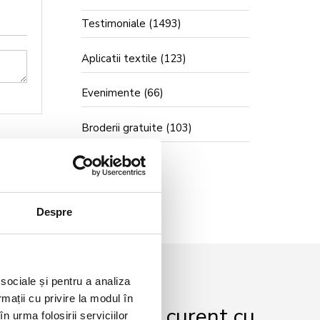
Testimoniale
(1493)
Aplicatii textile
(123)
Evenimente
(66)
Broderii gratuite
(103)
Despre
 sociale și pentru a analiza
rmații cu privire la modul în
r și fii mereu la curent cu
n urma folosirii serviciilor