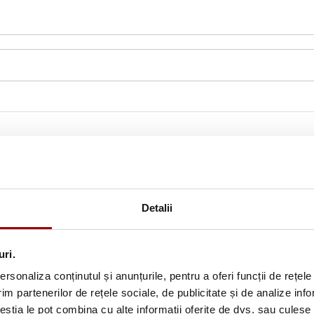
Detalii
uri.
rsonaliza conținutul și anunțurile, pentru a oferi funcții de rețele
im partenerilor de rețele sociale, de publicitate și de analize info
Abonează-te la newslette
ceștia le pot combina cu alte informații oferite de dvs. sau culese î