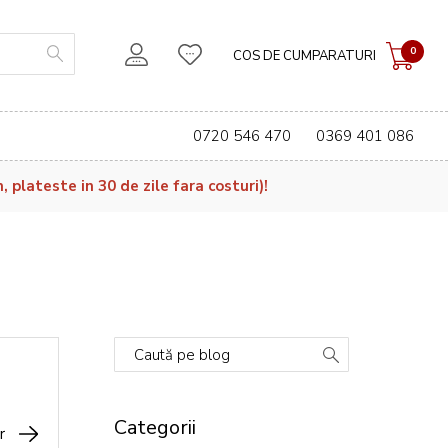
0
COS DE CUMPARATURI
0720 546 470
0369 401 086
plateste in 30 de zile fara costuri)!
Caută pe blog
Categorii
r