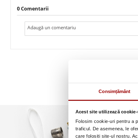
0 Comentarii
Consimțământ
Acest site utilizează cookie-
Folosim cookie-uri pentru a pe
traficul. De asemenea, le ofer
care folosiți site-ul nostru. A