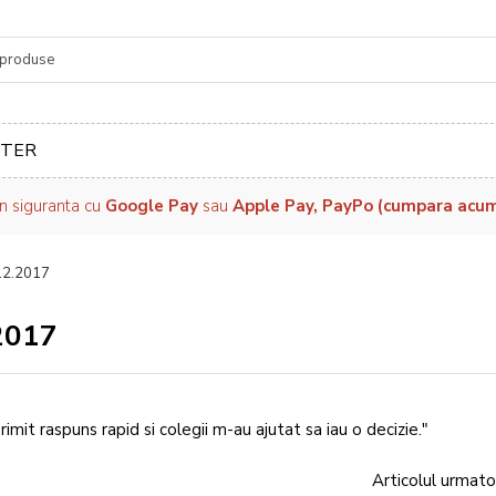
re
TER
in siguranta cu
Google Pay
sau
Apple Pay, PayPo (cumpara acum, 
.12.2017
.2017
imit raspuns rapid si colegii m-au ajutat sa iau o decizie."
Articolul urmato