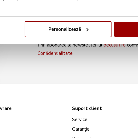
noile produse și oferte s
Personalizează
Prin abonarea la newsletter-ul
decusut.ro
confi
Confidențialitate
.
ivrare
Suport client
Service
Garanție