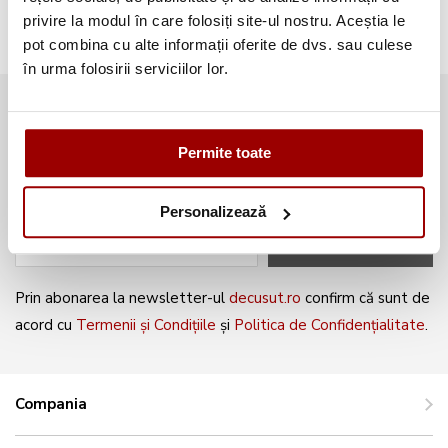
privire la modul în care folosiți site-ul nostru. Aceștia le
pot combina cu alte informații oferite de dvs. sau culese
în urma folosirii serviciilor lor.
Abonează-te la newsletter și fii
mereu la curent cu noile produse și
Permite toate
oferte speciale!
Personalizează
ABONEAZĂ-TE
Prin abonarea la newsletter-ul
decusut.ro
confirm că sunt de
acord cu
Termenii și Condițiile
și
Politica de Confidențialitate
.
Compania