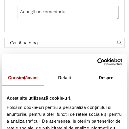
Caută pe blog
Categorii
Consimțământ
Detalii
Despre
Testimoniale
(1493)
Aplicatii textile
(123)
Acest site utilizează cookie-uri.
Evenimente
(66)
Folosim cookie-uri pentru a personaliza conținutul și
anunțurile, pentru a oferi funcții de rețele sociale și pentru
Broderii gratuite
(103)
a analiza traficul. De asemenea, le oferim partenerilor de
rețele sociale, de publicitate și de analize informații cu