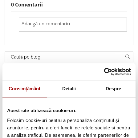
0 Comentarii
Caută pe blog
Categorii
Consimțământ
Detalii
Despre
Testimoniale
(1493)
Aplicatii textile
(123)
Acest site utilizează cookie-uri.
Folosim cookie-uri pentru a personaliza conținutul și
Evenimente
(66)
anunțurile, pentru a oferi funcții de rețele sociale și pentru
a analiza traficul. De asemenea, le oferim partenerilor de