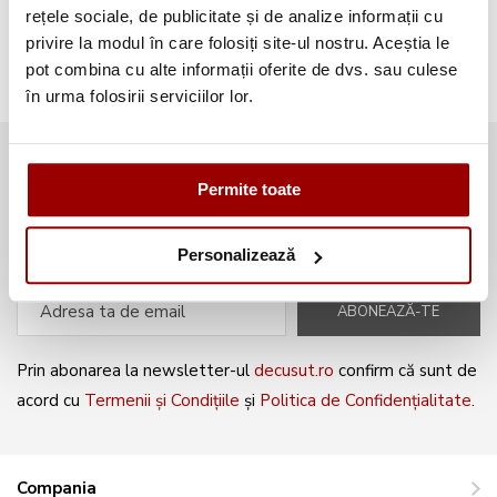
Broderii gratuite
(103)
rețele sociale, de publicitate și de analize informații cu
privire la modul în care folosiți site-ul nostru. Aceștia le
pot combina cu alte informații oferite de dvs. sau culese
în urma folosirii serviciilor lor.
Abonează-te la newsletter și fii
Permite toate
mereu la curent cu noile produse și
oferte speciale!
Personalizează
ABONEAZĂ-TE
Prin abonarea la newsletter-ul
decusut.ro
confirm că sunt de
acord cu
Termenii și Condițiile
și
Politica de Confidențialitate
.
Compania