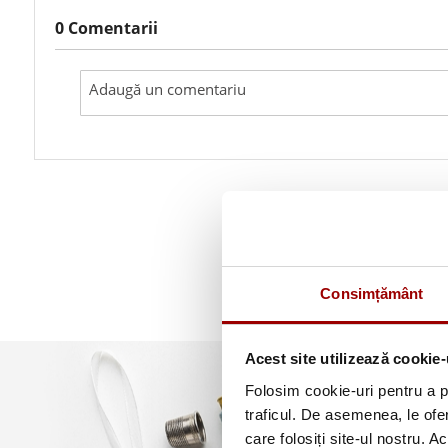
0 Comentarii
Consimțământ
Acest site utilizează cookie-
Folosim cookie-uri pentru a pe
traficul. De asemenea, le ofer
care folosiți site-ul nostru. A