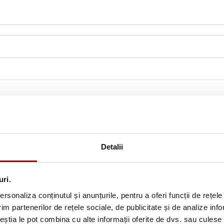
Detalii
uri.
rsonaliza conținutul și anunțurile, pentru a oferi funcții de rețele
im partenerilor de rețele sociale, de publicitate și de analize info
Abonează-te la newslette
ceștia le pot combina cu alte informații oferite de dvs. sau culese î