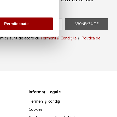
peciale!
Permite toate
ABONEAZĂ-TE
rm că sunt de acord cu
Termenii și Condițiile
și
Politica de
Informații legale
Termeni și condiții
Cookies