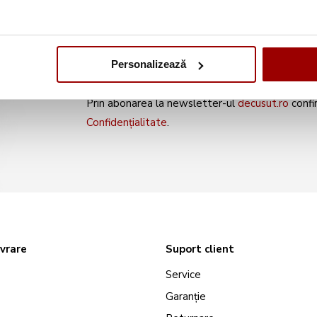
noile produse și oferte s
Personalizează
Prin abonarea la newsletter-ul
decusut.ro
confi
Confidențialitate
.
ivrare
Suport client
Service
Garanție