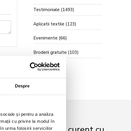
Testimoniale
(1493)
Aplicatii textile
(123)
Evenimente
(66)
Broderii gratuite
(103)
Despre
 sociale și pentru a analiza
rmații cu privire la modul în
r și fii mereu la curent cu
n urma folosirii serviciilor