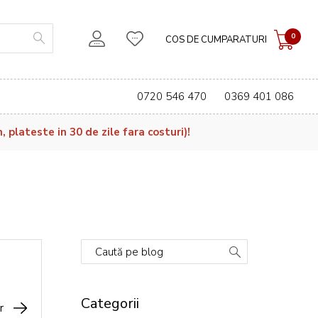
0
COS DE CUMPARATURI
0720 546 470
0369 401 086
plateste in 30 de zile fara costuri)!
Caută pe blog
Categorii
r