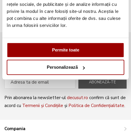
Broderii gratuite
(103)
rețele sociale, de publicitate și de analize informații cu
privire la modul în care folosiți site-ul nostru. Aceștia le
pot combina cu alte informații oferite de dvs. sau culese
în urma folosirii serviciilor lor.
Abonează-te la newsletter și fii
Permite toate
mereu la curent cu noile produse și
oferte speciale!
Personalizează
ABONEAZĂ-TE
Prin abonarea la newsletter-ul
decusut.ro
confirm că sunt de
acord cu
Termenii și Condițiile
și
Politica de Confidențialitate
.
Compania