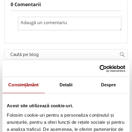
0 Comentarii
Caută pe blog
Categorii
Consimțământ
Detalii
Despre
Testimoniale
(1493)
Aplicatii textile
(123)
Acest site utilizează cookie-uri.
Folosim cookie-uri pentru a personaliza conținutul și
Evenimente
(66)
anunțurile, pentru a oferi funcții de rețele sociale și pentru
a analiza traficul. De asemenea, le oferim partenerilor de