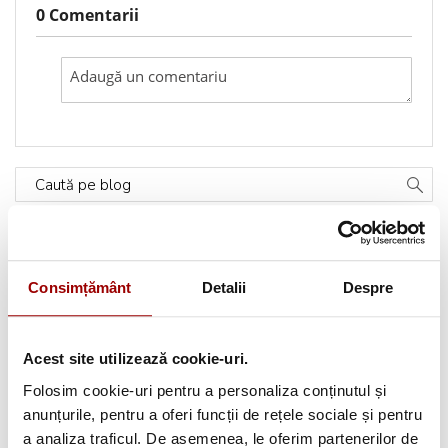
0 Comentarii
Caută pe blog
Categorii
Consimțământ
Detalii
Despre
Testimoniale
(1493)
Aplicatii textile
(123)
Acest site utilizează cookie-uri.
Folosim cookie-uri pentru a personaliza conținutul și
Evenimente
(66)
anunțurile, pentru a oferi funcții de rețele sociale și pentru
a analiza traficul. De asemenea, le oferim partenerilor de