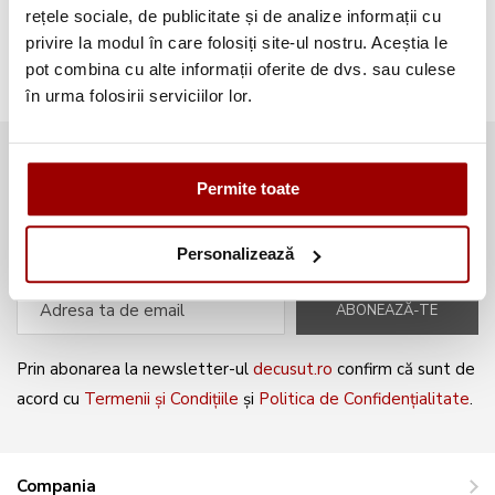
Broderii gratuite
(103)
rețele sociale, de publicitate și de analize informații cu
privire la modul în care folosiți site-ul nostru. Aceștia le
pot combina cu alte informații oferite de dvs. sau culese
în urma folosirii serviciilor lor.
Abonează-te la newsletter și fii
Permite toate
mereu la curent cu noile produse și
oferte speciale!
Personalizează
ABONEAZĂ-TE
Prin abonarea la newsletter-ul
decusut.ro
confirm că sunt de
acord cu
Termenii și Condițiile
și
Politica de Confidențialitate
.
Compania