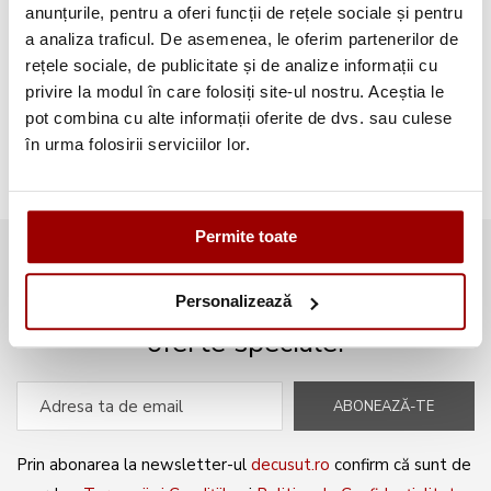
Aplicatii textile
(123)
anunțurile, pentru a oferi funcții de rețele sociale și pentru
a analiza traficul. De asemenea, le oferim partenerilor de
Evenimente
(66)
rețele sociale, de publicitate și de analize informații cu
privire la modul în care folosiți site-ul nostru. Aceștia le
Broderii gratuite
(103)
pot combina cu alte informații oferite de dvs. sau culese
în urma folosirii serviciilor lor.
Permite toate
Abonează-te la newsletter și fii
mereu la curent cu noile produse și
Personalizează
oferte speciale!
ABONEAZĂ-TE
Prin abonarea la newsletter-ul
decusut.ro
confirm că sunt de