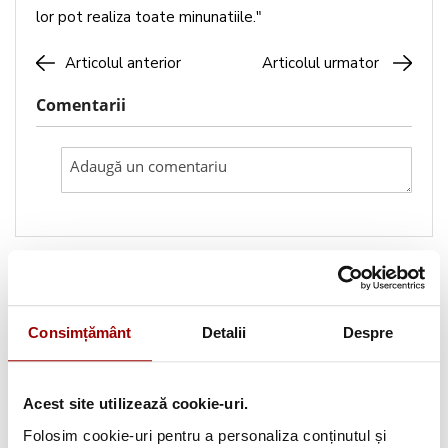
lor pot realiza toate minunatiile."
Articolul anterior
Articolul urmator
Comentarii
Caută pe blog
Consimțământ
Detalii
Despre
Categorii
Testimoniale
(1493)
Acest site utilizează cookie-uri.
Folosim cookie-uri pentru a personaliza conținutul și