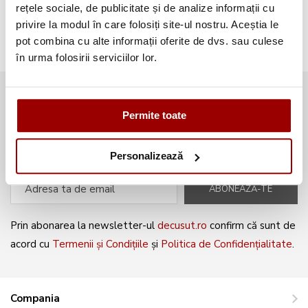
Broderii gratuite
(103)
rețele sociale, de publicitate și de analize informații cu
privire la modul în care folosiți site-ul nostru. Aceștia le
pot combina cu alte informații oferite de dvs. sau culese
în urma folosirii serviciilor lor.
Abonează-te la newsletter și fii
Permite toate
mereu la curent cu noile produse și
oferte speciale!
Personalizează
ABONEAZĂ-TE
Prin abonarea la newsletter-ul
decusut.ro
confirm că sunt de
acord cu
Termenii și Condițiile
și
Politica de Confidențialitate
.
Compania