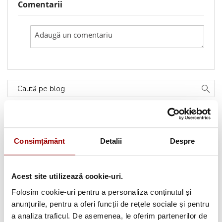
Comentarii
Caută pe blog
Categorii
Consimțământ
Detalii
Despre
Testimoniale
(1493)
Aplicatii textile
(123)
Acest site utilizează cookie-uri.
Folosim cookie-uri pentru a personaliza conținutul și
Evenimente
(66)
anunțurile, pentru a oferi funcții de rețele sociale și pentru
a analiza traficul. De asemenea, le oferim partenerilor de