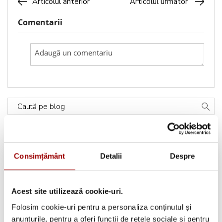
Articolul anterior
Articolul urmator
Comentarii
Caută pe blog
Categorii
Consimțământ
Detalii
Despre
Testimoniale
(1493)
Acest site utilizează cookie-uri.
Aplicatii textile
(123)
Folosim cookie-uri pentru a personaliza conținutul și
Evenimente
(66)
anunțurile, pentru a oferi funcții de rețele sociale și pentru