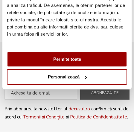
a analiza traficul. De asemenea, le oferim partenerilor de
Broderii gratuite
(103)
rețele sociale, de publicitate și de analize informații cu
privire la modul în care folosiți site-ul nostru. Aceștia le
pot combina cu alte informații oferite de dvs. sau culese
în urma folosirii serviciilor lor.
Abonează-te la newsletter și fii
Permite toate
mereu la curent cu noile produse și
oferte speciale!
Personalizează
ABONEAZĂ-TE
Prin abonarea la newsletter-ul
decusut.ro
confirm că sunt de
acord cu
Termenii și Condițiile
și
Politica de Confidențialitate
.