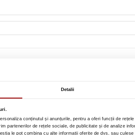
Detalii
uri.
rsonaliza conținutul și anunțurile, pentru a oferi funcții de rețele
im partenerilor de rețele sociale, de publicitate și de analize info
Abonează-te la newslette
ceștia le pot combina cu alte informații oferite de dvs. sau culese î