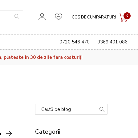
0
COS DE CUMPARATURI
0720 546 470
0369 401 086
plateste in 30 de zile fara costuri)!
Caută pe blog
Categorii
r