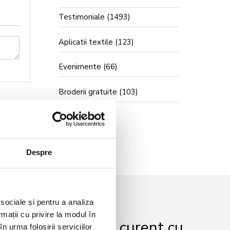
Testimoniale
(1493)
Aplicatii textile
(123)
Evenimente
(66)
Broderii gratuite
(103)
Despre
 sociale și pentru a analiza
rmații cu privire la modul în
r și fii mereu la curent cu
n urma folosirii serviciilor