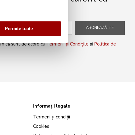
peciale!
ABONEAZĂ-TE
Permite toate
rm că sunt de acord cu
Termenii și Condițiile
și
Politica de
Informații legale
Termeni și condiții
Cookies