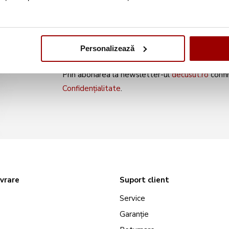
noile produse și oferte s
Personalizează
Prin abonarea la newsletter-ul
decusut.ro
confi
Confidențialitate
.
ivrare
Suport client
Service
Garanție