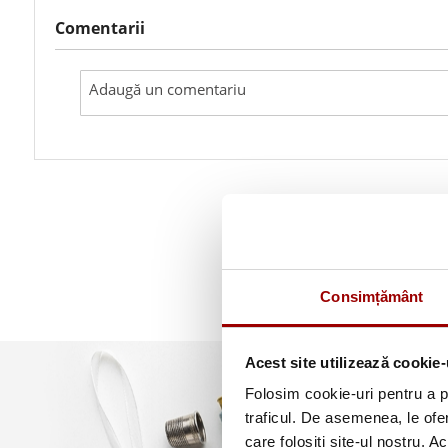
Comentarii
Consimțământ
Acest site utilizează cookie-
Folosim cookie-uri pentru a pe
traficul. De asemenea, le ofer
care folosiți site-ul nostru. A