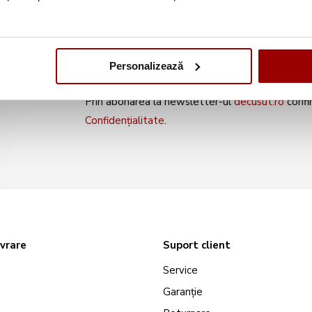
noile produse și oferte s
Personalizează
Prin abonarea la newsletter-ul
decusut.ro
confi
Confidențialitate
.
ivrare
Suport client
Service
Garanție