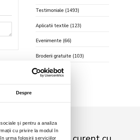
Testimoniale
(1493)
Aplicatii textile
(123)
Evenimente
(66)
Broderii gratuite
(103)
Despre
 sociale și pentru a analiza
rmații cu privire la modul în
r și fii mereu la curent cu
n urma folosirii serviciilor