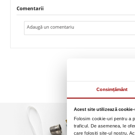
Comentarii
Consimțământ
Acest site utilizează cookie-
Folosim cookie-uri pentru a pe
traficul. De asemenea, le ofer
care folosiți site-ul nostru. A