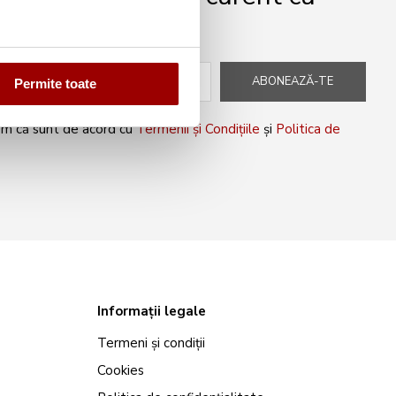
peciale!
ABONEAZĂ-TE
Permite toate
rm că sunt de acord cu
Termenii și Condițiile
și
Politica de
Informații legale
Termeni și condiții
Cookies