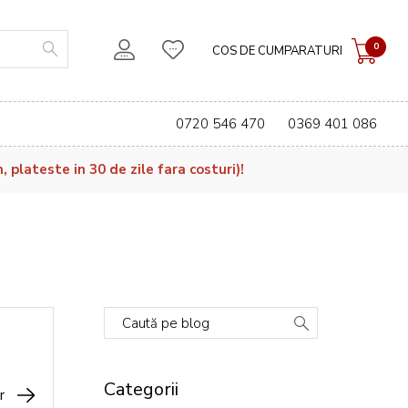
0
COS DE CUMPARATURI
0720 546 470
0369 401 086
plateste in 30 de zile fara costuri)!
Caută pe blog
Categorii
r