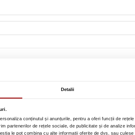
Detalii
uri.
rsonaliza conținutul și anunțurile, pentru a oferi funcții de rețele
im partenerilor de rețele sociale, de publicitate și de analize info
Abonează-te la newslette
ceștia le pot combina cu alte informații oferite de dvs. sau culese î