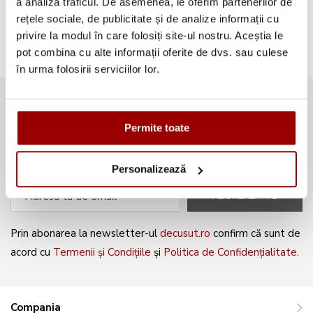
a analiza traficul. De asemenea, le oferim partenerilor de
Broderii gratuite
(103)
rețele sociale, de publicitate și de analize informații cu
privire la modul în care folosiți site-ul nostru. Aceștia le
pot combina cu alte informații oferite de dvs. sau culese
în urma folosirii serviciilor lor.
Abonează-te la newsletter și fii
Permite toate
mereu la curent cu noile produse și
oferte speciale!
Personalizează
ABONEAZĂ-TE
Prin abonarea la newsletter-ul
decusut.ro
confirm că sunt de
acord cu
Termenii și Condițiile
și
Politica de Confidențialitate
.
Compania