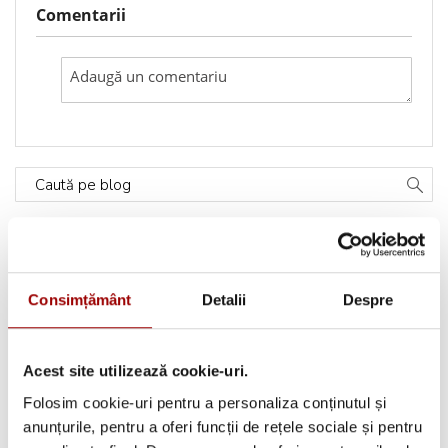
Comentarii
Caută pe blog
Categorii
Consimțământ
Detalii
Despre
Testimoniale
(1493)
Aplicatii textile
(123)
Acest site utilizează cookie-uri.
Folosim cookie-uri pentru a personaliza conținutul și
Evenimente
(66)
anunțurile, pentru a oferi funcții de rețele sociale și pentru