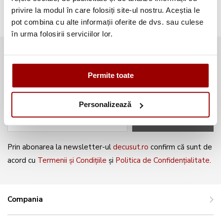
privire la modul în care folosiți site-ul nostru. Aceștia le
pot combina cu alte informații oferite de dvs. sau culese
în urma folosirii serviciilor lor.
Abonează-te la newsletter și fii
mereu la curent cu noile produse și
Permite toate
oferte speciale!
Personalizează
ABONEAZĂ-TE
Prin abonarea la newsletter-ul
decusut.ro
confirm că sunt de
acord cu
Termenii și Condițiile
și
Politica de Confidențialitate
.
Compania