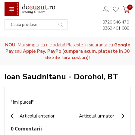
0
0720 546 470
0369 401 086
Căutare
NOU!
Mai simplu ca niciodata! Plateste in siguranta cu
Google
Pay
sau
Apple Pay, PayPo (cumpara acum, plateste in 30
de zile fara costuri)!
Ioan Saucinitanu - Dorohoi, BT
"Imi place!"
Articolul anterior
Articolul urmator
0 Comentarii