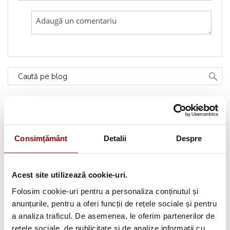
Caută pe blog
Categorii
Consimțământ
Detalii
Despre
Testimoniale
(1493)
Aplicatii textile
(123)
Acest site utilizează cookie-uri.
Evenimente
(66)
Folosim cookie-uri pentru a personaliza conținutul și
anunțurile, pentru a oferi funcții de rețele sociale și pentru
Broderii gratuite
(103)
a analiza traficul. De asemenea, le oferim partenerilor de
rețele sociale, de publicitate și de analize informații cu