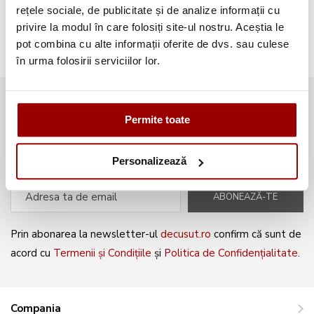
Broderii gratuite
(103)
rețele sociale, de publicitate și de analize informații cu
privire la modul în care folosiți site-ul nostru. Aceștia le
pot combina cu alte informații oferite de dvs. sau culese
în urma folosirii serviciilor lor.
Abonează-te la newsletter și fii
Permite toate
mereu la curent cu noile produse și
oferte speciale!
Personalizează
ABONEAZĂ-TE
Prin abonarea la newsletter-ul
decusut.ro
confirm că sunt de
acord cu
Termenii și Condițiile
și
Politica de Confidențialitate
.
Compania