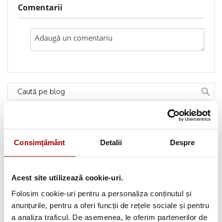
Comentarii
Caută pe blog
Categorii
Consimțământ
Detalii
Despre
Testimoniale
(1493)
Aplicatii textile
(123)
Acest site utilizează cookie-uri.
Folosim cookie-uri pentru a personaliza conținutul și
Evenimente
(66)
anunțurile, pentru a oferi funcții de rețele sociale și pentru
a analiza traficul. De asemenea, le oferim partenerilor de