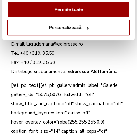
Adresa redacţiei:
Permite toate
Art Business Center
Str. Buzeşti nr. 50 - 52
Personalizează
Sector 1, bucureşti
E-mail: lucrudemana@edipresse.ro
Tel. +40 / 319. 35.59
Fax: +40 / 319. 35.68
Distribuţie şi abonamente:
Edipresse AS România
[/et_pb_text][et_pb_gallery admin_label="Galerie"
gallery_ids="5075,5076" fullwidth="off"
show_title_and_caption="off" show_pagination="off"
background_layout="light" auto="off"
hover_overlay_color="rgba(255,255,255,0.9)"
caption_font_size="14" caption_all_caps="off"