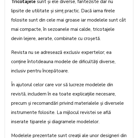
Tricotajele
sunt şi ele diverse, fanteziste dar nu
lipsite de utilitate şi simţ practic. Dacă iarna firele
folosite sunt din cele mai groase iar modelele sunt cât
mai compacte, în sezoanele mai calde, tricotajele
devin lejere, aerate, combinate cu croşetă.
Revista nu se adresează exclusiv expertelor; ea
conţine întotdeauna modele de dificultăţi diverse,
inclusiv pentru începătoare.
În ajutorul celor care vor să lucreze modelele din
revistă, includem în ea toate explicaţiile necesare,
precum şi recomandări privind materialele şi diversele
instrumente folosite. La mijlocul revistei se află
inserate tiparele şi diagramele modelelor.
Modelele prezentate sunt creaţii ale unor designeri din