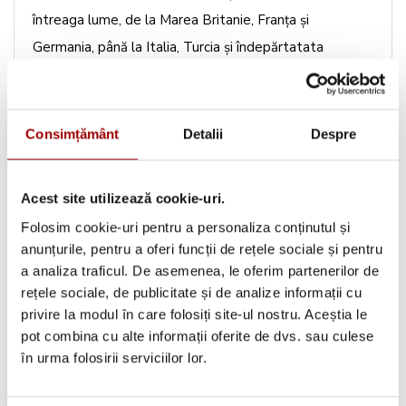
întreaga lume, de la Marea Britanie, Franţa şi
Germania, până la Italia, Turcia şi îndepărtatata
Brazilie. Unii designeri merg pe o linie tradiţionalistă, în
timp ce alţii experimentează cu multă imaginaţie şi
îndrăzneală. Alegem întotdeauna tot ce este mai
Consimțământ
Detalii
Despre
frumos. Pornind de la sugestia designerului, motivele
pot decora şi alte obiecte decât cele prezentate în
Acest site utilizează cookie-uri.
imagini.
Folosim cookie-uri pentru a personaliza conținutul și
anunțurile, pentru a oferi funcții de rețele sociale și pentru
În alcătuirea fiecărui număr al revistei, încercăm să
a analiza traficul. De asemenea, le oferim partenerilor de
răspundem nevoii de frumos şi de util, dar ţinem
rețele sociale, de publicitate și de analize informații cu
neapărat să avem de fiecare dată şi ceva
privire la modul în care folosiți site-ul nostru. Aceștia le
surprinzătoar, neconvenţional.
pot combina cu alte informații oferite de dvs. sau culese
în urma folosirii serviciilor lor.
Revista „
Lucru de mână
" este publicată de
Edipresse
AS România