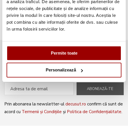
a analiza traficul. De asemenea, le oferim partenerilor de
rețele sociale, de publicitate și de analize informații cu
Broderii gratuite
(103)
privire la modul în care folosiți site-ul nostru. Aceștia le
pot combina cu alte informații oferite de dvs. sau culese
în urma folosirii serviciilor lor.
Abonează-te la newsletter și fii
Permite toate
mereu la curent cu noile produse și
oferte speciale!
Personalizează
ABONEAZĂ-TE
Prin abonarea la newsletter-ul
decusut.ro
confirm că sunt de
acord cu
Termenii și Condițiile
și
Politica de Confidențialitate
.