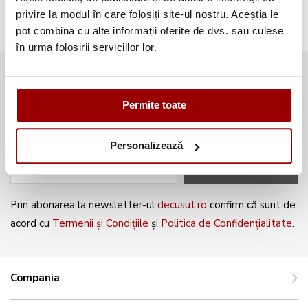
privire la modul în care folosiți site-ul nostru. Aceștia le
pot combina cu alte informații oferite de dvs. sau culese
în urma folosirii serviciilor lor.
Abonează-te la newsletter și fii
mereu la curent cu noile produse și
Permite toate
oferte speciale!
Personalizează
ABONEAZĂ-TE
Prin abonarea la newsletter-ul
decusut.ro
confirm că sunt de
acord cu
Termenii și Condițiile
și
Politica de Confidențialitate
.
Compania