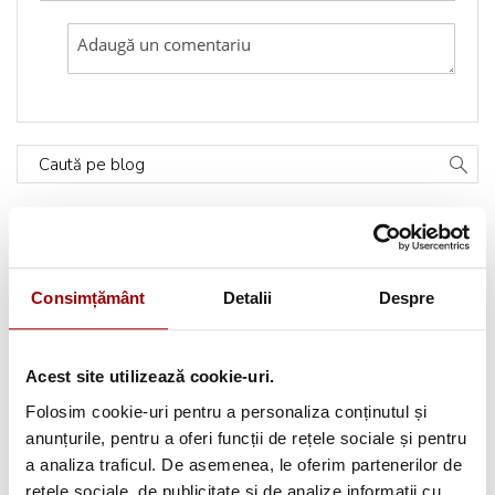
Caută pe blog
Categorii
Consimțământ
Detalii
Despre
Testimoniale
(1493)
Aplicatii textile
(123)
Acest site utilizează cookie-uri.
Evenimente
(66)
Folosim cookie-uri pentru a personaliza conținutul și
anunțurile, pentru a oferi funcții de rețele sociale și pentru
Broderii gratuite
(103)
a analiza traficul. De asemenea, le oferim partenerilor de
rețele sociale, de publicitate și de analize informații cu