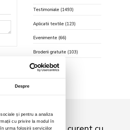
Testimoniale
(1493)
Aplicatii textile
(123)
Evenimente
(66)
Broderii gratuite
(103)
Despre
 sociale și pentru a analiza
rmații cu privire la modul în
r și fii mereu la curent cu
n urma folosirii serviciilor