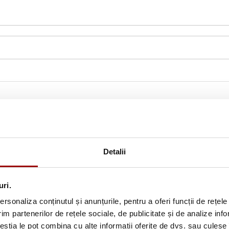
Detalii
uri.
rsonaliza conținutul și anunțurile, pentru a oferi funcții de rețele
im partenerilor de rețele sociale, de publicitate și de analize info
Abonează-te la newslette
ceștia le pot combina cu alte informații oferite de dvs. sau culese î