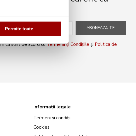
peciale!
ABONEAZĂ-TE
Permite toate
rm că sunt de acord cu
Termenii și Condițiile
și
Politica de
Informații legale
Termeni și condiții
Cookies