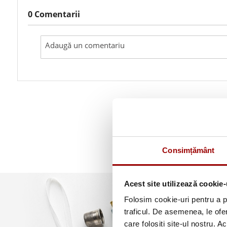
0 Comentarii
Consimțământ
Acest site utilizează cookie-
Folosim cookie-uri pentru a pe
traficul. De asemenea, le ofer
care folosiți site-ul nostru. A