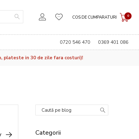
0
COS DE CUMPARATURI
0720 546 470
0369 401 086
plateste in 30 de zile fara costuri)!
Caută pe blog
Categorii
r