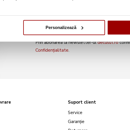
noile produse și oferte s
Personalizează
Prin abonarea la newsletter-ul
decusut.ro
confi
Confidențialitate
.
ivrare
Suport client
Service
Garanție