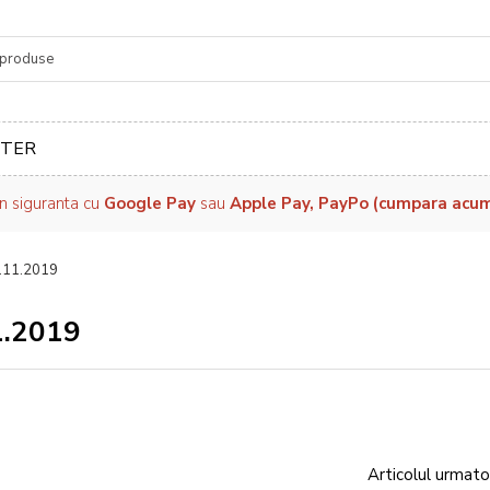
re
TER
in siguranta cu
Google Pay
sau
Apple Pay, PayPo (cumpara acum, 
16.11.2019
11.2019
Articolul urmato