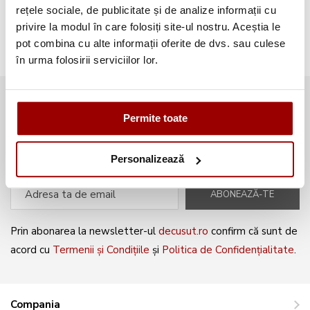
Broderii gratuite
(103)
rețele sociale, de publicitate și de analize informații cu
privire la modul în care folosiți site-ul nostru. Aceștia le
pot combina cu alte informații oferite de dvs. sau culese
în urma folosirii serviciilor lor.
Abonează-te la newsletter și fii
Permite toate
mereu la curent cu noile produse și
oferte speciale!
Personalizează
ABONEAZĂ-TE
Prin abonarea la newsletter-ul
decusut.ro
confirm că sunt de
acord cu
Termenii și Condițiile
și
Politica de Confidențialitate
.
Compania