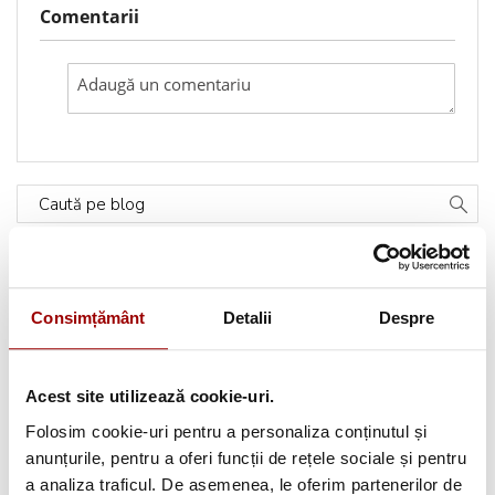
Comentarii
Caută pe blog
Categorii
Consimțământ
Detalii
Despre
Testimoniale
(1493)
Aplicatii textile
(123)
Acest site utilizează cookie-uri.
Folosim cookie-uri pentru a personaliza conținutul și
Evenimente
(66)
anunțurile, pentru a oferi funcții de rețele sociale și pentru
a analiza traficul. De asemenea, le oferim partenerilor de