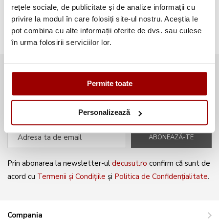
Broderii gratuite
(103)
rețele sociale, de publicitate și de analize informații cu
privire la modul în care folosiți site-ul nostru. Aceștia le
pot combina cu alte informații oferite de dvs. sau culese
în urma folosirii serviciilor lor.
Abonează-te la newsletter și fii
Permite toate
mereu la curent cu noile produse și
oferte speciale!
Personalizează
ABONEAZĂ-TE
Prin abonarea la newsletter-ul
decusut.ro
confirm că sunt de
acord cu
Termenii și Condițiile
și
Politica de Confidențialitate
.
Compania