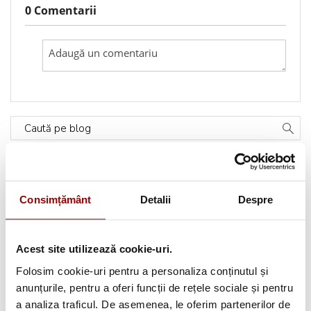
0 Comentarii
Caută pe blog
Categorii
Consimțământ
Detalii
Despre
Testimoniale
(1493)
Aplicatii textile
(123)
Acest site utilizează cookie-uri.
Folosim cookie-uri pentru a personaliza conținutul și
Evenimente
(66)
anunțurile, pentru a oferi funcții de rețele sociale și pentru
a analiza traficul. De asemenea, le oferim partenerilor de