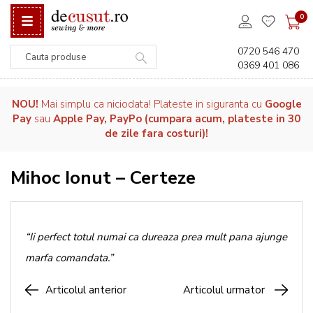
0
0720 546 470
0369 401 086
Căutare
NOU!
Mai simplu ca niciodata! Plateste in siguranta cu
Google
Pay
sau
Apple Pay, PayPo (cumpara acum, plateste in 30
de zile fara costuri)!
Mihoc Ionut – Certeze
“Ii perfect totul numai ca dureaza prea mult pana ajunge
marfa comandata.”
Articolul anterior
Articolul urmator