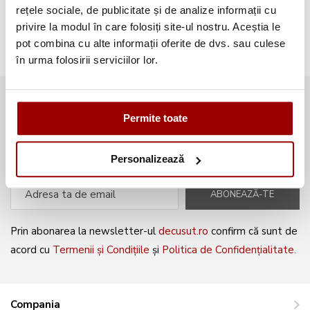
Broderii gratuite
(103)
rețele sociale, de publicitate și de analize informații cu
privire la modul în care folosiți site-ul nostru. Aceștia le
pot combina cu alte informații oferite de dvs. sau culese
în urma folosirii serviciilor lor.
Abonează-te la newsletter și fii
Permite toate
mereu la curent cu noile produse și
oferte speciale!
Personalizează
ABONEAZĂ-TE
Prin abonarea la newsletter-ul
decusut.ro
confirm că sunt de
acord cu
Termenii și Condițiile
și
Politica de Confidențialitate
.
Compania