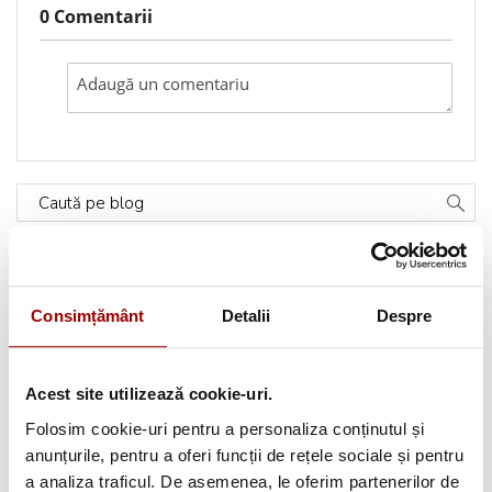
0 Comentarii
Caută pe blog
Categorii
Consimțământ
Detalii
Despre
Testimoniale
(1493)
Aplicatii textile
(123)
Acest site utilizează cookie-uri.
Folosim cookie-uri pentru a personaliza conținutul și
Evenimente
(66)
anunțurile, pentru a oferi funcții de rețele sociale și pentru
a analiza traficul. De asemenea, le oferim partenerilor de