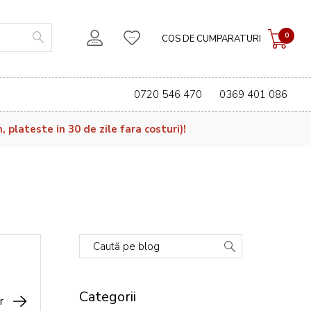
0
COS DE CUMPARATURI
0720 546 470
0369 401 086
plateste in 30 de zile fara costuri)!
Caută pe blog
Categorii
r