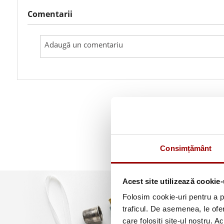
Comentarii
Consimțământ
Acest site utilizează cookie-
Folosim cookie-uri pentru a pe
traficul. De asemenea, le ofer
care folosiți site-ul nostru. A