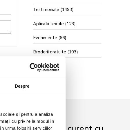
Testimoniale
(1493)
Aplicatii textile
(123)
Evenimente
(66)
Broderii gratuite
(103)
Despre
 sociale și pentru a analiza
rmații cu privire la modul în
r și fii mereu la curent cu
n urma folosirii serviciilor