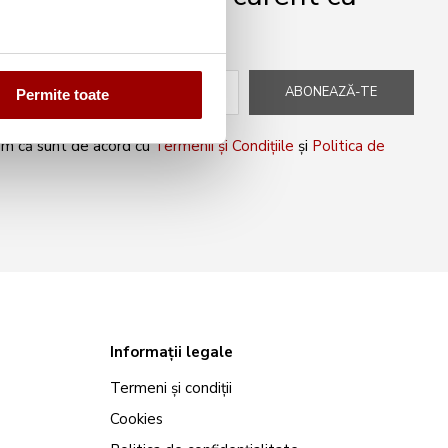
peciale!
ABONEAZĂ-TE
Permite toate
rm că sunt de acord cu
Termenii și Condițiile
și
Politica de
Informații legale
Termeni și condiții
Cookies