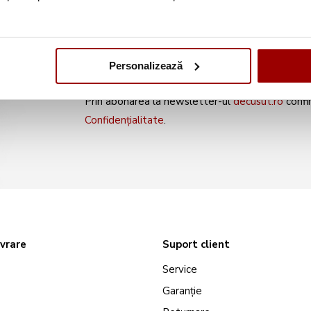
noile produse și oferte s
Personalizează
Prin abonarea la newsletter-ul
decusut.ro
confi
Confidențialitate
.
ivrare
Suport client
Service
Garanție