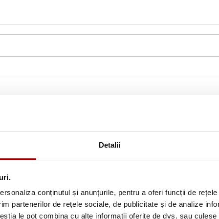
Detalii
uri.
rsonaliza conținutul și anunțurile, pentru a oferi funcții de rețele
im partenerilor de rețele sociale, de publicitate și de analize info
Abonează-te la newslette
ceștia le pot combina cu alte informații oferite de dvs. sau culese î