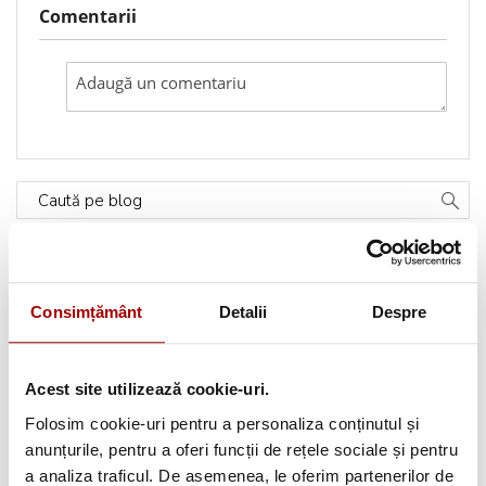
Comentarii
Caută pe blog
Categorii
Consimțământ
Detalii
Despre
Testimoniale
(1493)
Aplicatii textile
(123)
Acest site utilizează cookie-uri.
Folosim cookie-uri pentru a personaliza conținutul și
Evenimente
(66)
anunțurile, pentru a oferi funcții de rețele sociale și pentru
a analiza traficul. De asemenea, le oferim partenerilor de