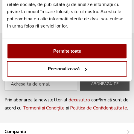
Broderii gratuite
(103)
rețele sociale, de publicitate și de analize informații cu
privire la modul în care folosiți site-ul nostru. Aceștia le
pot combina cu alte informații oferite de dvs. sau culese
în urma folosirii serviciilor lor.
Abonează-te la newsletter și fii
Permite toate
mereu la curent cu noile produse și
oferte speciale!
Personalizează
ABONEAZĂ-TE
Prin abonarea la newsletter-ul
decusut.ro
confirm că sunt de
acord cu
Termenii și Condițiile
și
Politica de Confidențialitate
.
Compania