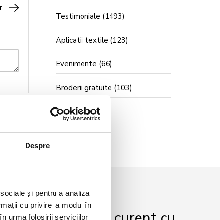
r
Testimoniale
(1493)
Aplicatii textile
(123)
Evenimente
(66)
Broderii gratuite
(103)
Despre
 sociale și pentru a analiza
rmații cu privire la modul în
r și fii mereu la curent cu
n urma folosirii serviciilor