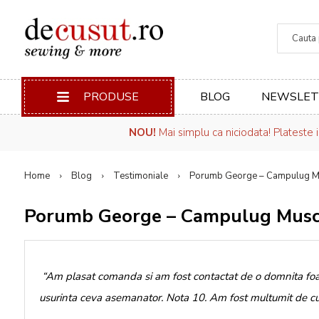
Căuta
PRODUSE
BLOG
NEWSLET
NOU!
Mai simplu ca niciodata! Plateste 
Home
Blog
Testimoniale
Porumb George – Campulug M
Porumb George – Campulug Musc
“Am plasat comanda si am fost contactat de o domnita foa
usurinta ceva asemanator. Nota 10. Am fost multumit de 