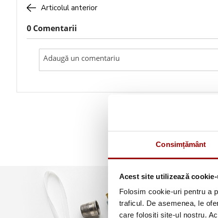
Articolul anterior
0 Comentarii
Consimțământ
Acest site utilizează cookie-
Folosim cookie-uri pentru a pe
traficul. De asemenea, le ofer
care folosiți site-ul nostru. A