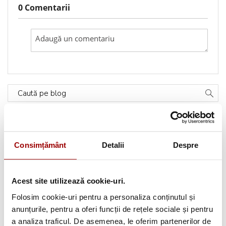
0 Comentarii
Caută pe blog
Categorii
Consimțământ
Detalii
Despre
Testimoniale
(1493)
Aplicatii textile
(123)
Acest site utilizează cookie-uri.
Folosim cookie-uri pentru a personaliza conținutul și
Evenimente
(66)
anunțurile, pentru a oferi funcții de rețele sociale și pentru
a analiza traficul. De asemenea, le oferim partenerilor de