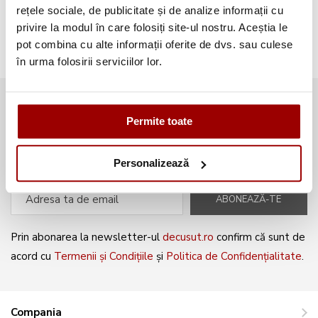
Broderii gratuite
(103)
rețele sociale, de publicitate și de analize informații cu
privire la modul în care folosiți site-ul nostru. Aceștia le
pot combina cu alte informații oferite de dvs. sau culese
în urma folosirii serviciilor lor.
Abonează-te la newsletter și fii
Permite toate
mereu la curent cu noile produse și
oferte speciale!
Personalizează
ABONEAZĂ-TE
Prin abonarea la newsletter-ul
decusut.ro
confirm că sunt de
acord cu
Termenii și Condițiile
și
Politica de Confidențialitate
.
Compania