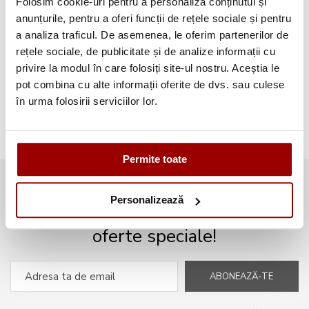
Folosim cookie-uri pentru a personaliza conținutul și
anunțurile, pentru a oferi funcții de rețele sociale și pentru
Aplicatii textile
(123)
a analiza traficul. De asemenea, le oferim partenerilor de
rețele sociale, de publicitate și de analize informații cu
Evenimente
(66)
privire la modul în care folosiți site-ul nostru. Aceștia le
pot combina cu alte informații oferite de dvs. sau culese
Broderii gratuite
(103)
în urma folosirii serviciilor lor.
Permite toate
Abonează-te la newsletter și fii
Personalizează
mereu la curent cu noile produse și
oferte speciale!
ABONEAZĂ-TE