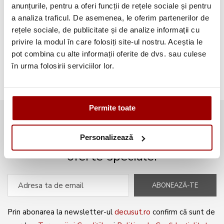
Aplicatii textile
(123)
anunțurile, pentru a oferi funcții de rețele sociale și pentru
a analiza traficul. De asemenea, le oferim partenerilor de
Evenimente
(66)
rețele sociale, de publicitate și de analize informații cu
privire la modul în care folosiți site-ul nostru. Aceștia le
Broderii gratuite
(103)
pot combina cu alte informații oferite de dvs. sau culese
în urma folosirii serviciilor lor.
Permite toate
Abonează-te la newsletter și fii
mereu la curent cu noile produse și
Personalizează
oferte speciale!
ABONEAZĂ-TE
Prin abonarea la newsletter-ul
decusut.ro
confirm că sunt de