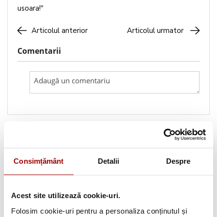
usoara!"
Articolul anterior
Articolul urmator
Comentarii
Caută pe blog
Consimțământ
Detalii
Despre
Categorii
Testimoniale
(1493)
Acest site utilizează cookie-uri.
Folosim cookie-uri pentru a personaliza conținutul și