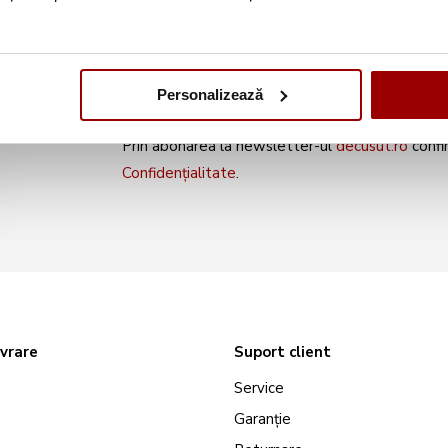
noile produse și oferte s
Personalizează
Prin abonarea la newsletter-ul
decusut.ro
confi
Confidențialitate
.
ivrare
Suport client
Service
Garanție