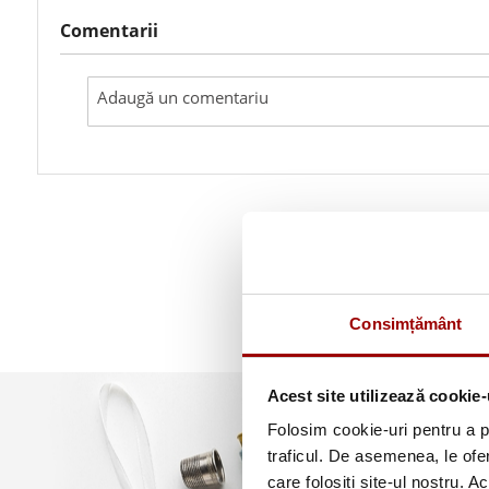
Comentarii
Consimțământ
Acest site utilizează cookie-
Folosim cookie-uri pentru a pe
traficul. De asemenea, le ofer
care folosiți site-ul nostru. A