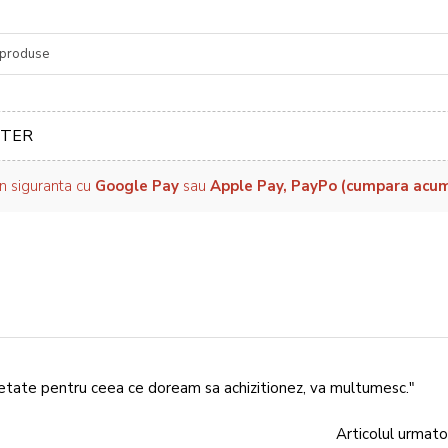
re
TER
in siguranta cu
Google Pay
sau
Apple Pay, PayPo (cumpara acum, 
rcetate pentru ceea ce doream sa achizitionez, va multumesc."
Articolul urmato