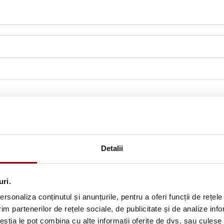
Detalii
uri.
rsonaliza conținutul și anunțurile, pentru a oferi funcții de rețele
im partenerilor de rețele sociale, de publicitate și de analize info
Abonează-te la newslette
ceștia le pot combina cu alte informații oferite de dvs. sau culese î