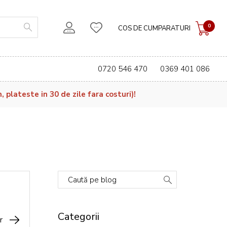
0
COS DE CUMPARATURI
0720 546 470
0369 401 086
plateste in 30 de zile fara costuri)!
Caută pe blog
Categorii
r