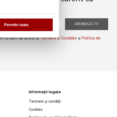
peciale!
ABONEAZĂ-TE
Permite toate
rm că sunt de acord cu
Termenii și Condițiile
și
Politica de
Informații legale
Termeni și condiții
Cookies