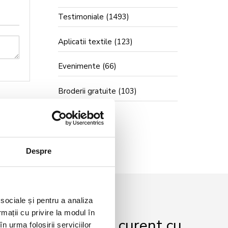
Testimoniale
(1493)
Aplicatii textile
(123)
Evenimente
(66)
Broderii gratuite
(103)
Despre
 sociale și pentru a analiza
rmații cu privire la modul în
r și fii mereu la curent cu
n urma folosirii serviciilor