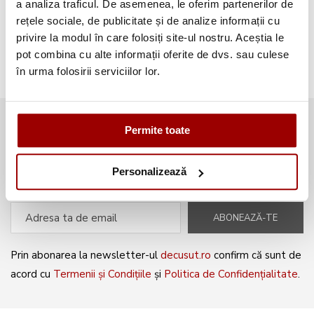
a analiza traficul. De asemenea, le oferim partenerilor de
rețele sociale, de publicitate și de analize informații cu
Broderii gratuite
(103)
privire la modul în care folosiți site-ul nostru. Aceștia le
pot combina cu alte informații oferite de dvs. sau culese
în urma folosirii serviciilor lor.
Abonează-te la newsletter și fii
Permite toate
mereu la curent cu noile produse și
oferte speciale!
Personalizează
ABONEAZĂ-TE
Prin abonarea la newsletter-ul
decusut.ro
confirm că sunt de
acord cu
Termenii și Condițiile
și
Politica de Confidențialitate
.