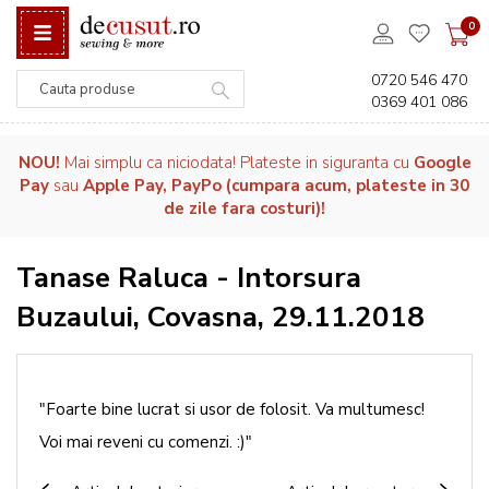
0
0720 546 470
0369 401 086
Căutare
NOU!
Mai simplu ca niciodata! Plateste in siguranta cu
Google
Pay
sau
Apple Pay, PayPo (cumpara acum, plateste in 30
de zile fara costuri)!
Tanase Raluca - Intorsura
Buzaului, Covasna, 29.11.2018
"Foarte bine lucrat si usor de folosit. Va multumesc!
Voi mai reveni cu comenzi. :)"