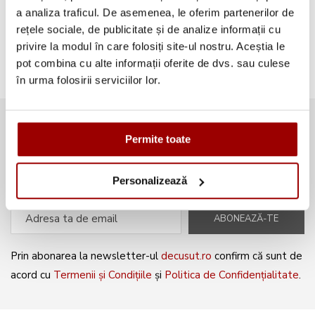
a analiza traficul. De asemenea, le oferim partenerilor de
Broderii gratuite
(103)
rețele sociale, de publicitate și de analize informații cu
privire la modul în care folosiți site-ul nostru. Aceștia le
pot combina cu alte informații oferite de dvs. sau culese
în urma folosirii serviciilor lor.
Abonează-te la newsletter și fii
Permite toate
mereu la curent cu noile produse și
oferte speciale!
Personalizează
ABONEAZĂ-TE
Prin abonarea la newsletter-ul
decusut.ro
confirm că sunt de
acord cu
Termenii și Condițiile
și
Politica de Confidențialitate
.