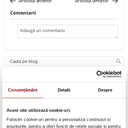
Articolul anterior
Articolul urmator
Comentarii
Caută pe blog
Categorii
Consimțământ
Detalii
Despre
Testimoniale
(1493)
Acest site utilizează cookie-uri.
Aplicatii textile
(123)
Folosim cookie-uri pentru a personaliza conținutul și
Evenimente
(66)
anunțurile, pentru a oferi funcții de rețele sociale și pentru