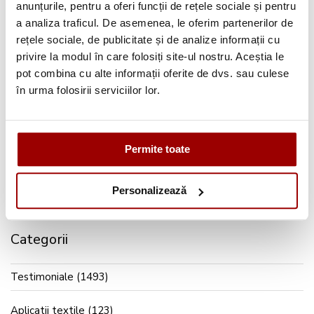
anunțurile, pentru a oferi funcții de rețele sociale și pentru
[/et_pb_column][/et_pb_row][/et_pb_section]
a analiza traficul. De asemenea, le oferim partenerilor de
Articolul anterior
Articolul urmator
rețele sociale, de publicitate și de analize informații cu
privire la modul în care folosiți site-ul nostru. Aceștia le
0 Comentarii
pot combina cu alte informații oferite de dvs. sau culese
în urma folosirii serviciilor lor.
Permite toate
Caută pe blog
Personalizează
Categorii
Testimoniale
(1493)
Aplicatii textile
(123)