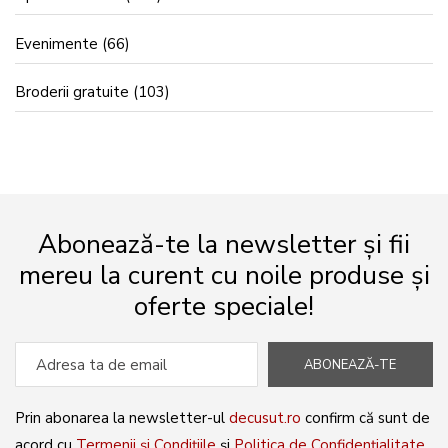
Evenimente
(66)
Broderii gratuite
(103)
Abonează-te la newsletter și fii
mereu la curent cu noile produse și
oferte speciale!
ABONEAZĂ-TE
Prin abonarea la newsletter-ul
decusut.ro
confirm că sunt de
acord cu
Termenii și Condițiile
și
Politica de Confidențialitate
.