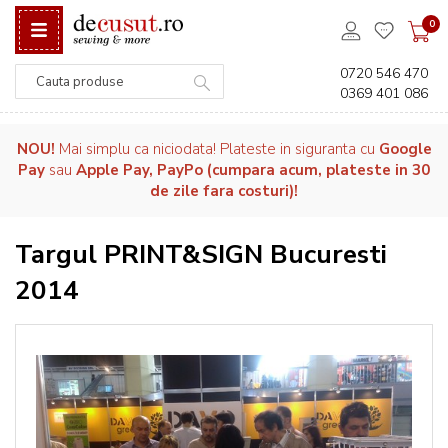
0
0720 546 470
0369 401 086
Căutare
NOU!
Mai simplu ca niciodata! Plateste in siguranta cu
Google
Pay
sau
Apple Pay, PayPo (cumpara acum, plateste in 30
de zile fara costuri)!
Targul PRINT&SIGN Bucuresti
2014