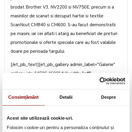
brodat Brother V3, NV2200 si NV750E, precum si a
masinilor de scanat si decupat hartie si textile
ScanNcut CM840 si CM600. S-au facut demonstratii
pe masini, iar cei aflati l atarg au beneficiat de preturi
promotionale si oferte speciale care au fost valabile
doare pe perioada targului.
[/et_pb_text][et_pb_gallery admin_label="Galerie"
gallery_ids="4596,4600" fullwidth="off"
show_title_and_caption="off" show_pagination="off"
background_layout="light" auto="off"
Consimțământ
Detalii
Despre
hover_overlay_color="rgba(255,255,255,0.9)"
caption_font_size="14" caption_all_caps="off"
title_font_size="16" use_border_color="off"
Acest site utilizează cookie-uri.
border_color="#ffffff" border_style="solid" /]
Folosim cookie-uri pentru a personaliza conținutul și