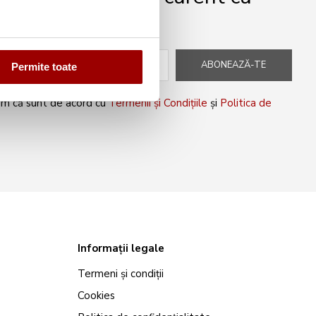
peciale!
ABONEAZĂ-TE
Permite toate
rm că sunt de acord cu
Termenii și Condițiile
și
Politica de
Informații legale
Termeni și condiții
Cookies