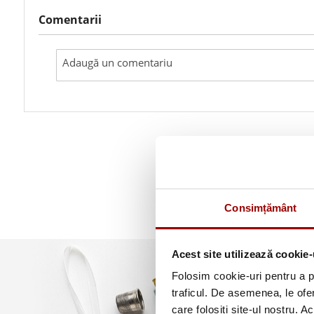
Comentarii
Consimțământ
Acest site utilizează cookie-
Folosim cookie-uri pentru a pe
traficul. De asemenea, le ofer
care folosiți site-ul nostru. A