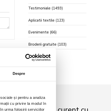
Testimoniale
(1493)
Aplicatii textile
(123)
Evenimente
(66)
Broderii gratuite
(103)
Despre
 sociale și pentru a analiza
rmații cu privire la modul în
r și fii mereu la curent cu
n urma folosirii serviciilor