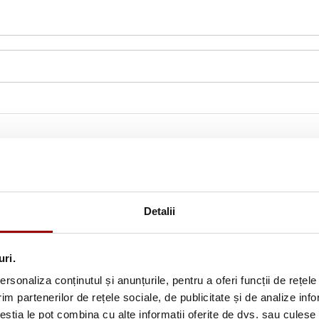
Detalii
uri.
rsonaliza conținutul și anunțurile, pentru a oferi funcții de rețele
im partenerilor de rețele sociale, de publicitate și de analize info
Abonează-te la newslette
ceștia le pot combina cu alte informații oferite de dvs. sau culese î