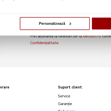
noile produse și oferte s
Personalizează
Prin abonarea la newsletter-ul
decusut.ro
confi
Confidențialitate
.
ivrare
Suport client
Service
Garanție