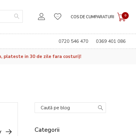
0
COS DE CUMPARATURI
0720 546 470
0369 401 086
plateste in 30 de zile fara costuri)!
Caută pe blog
Categorii
r