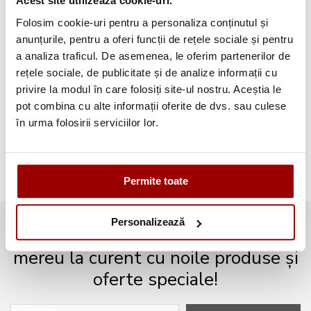
Acest site utilizează cookie-uri.
Folosim cookie-uri pentru a personaliza conținutul și
Testimoniale
(1493)
anunțurile, pentru a oferi funcții de rețele sociale și pentru
a analiza traficul. De asemenea, le oferim partenerilor de
Aplicatii textile
(123)
rețele sociale, de publicitate și de analize informații cu
privire la modul în care folosiți site-ul nostru. Aceștia le
Evenimente
(66)
pot combina cu alte informații oferite de dvs. sau culese
în urma folosirii serviciilor lor.
Broderii gratuite
(103)
Permite toate
Personalizează
Abonează-te la newsletter și fii
mereu la curent cu noile produse și
oferte speciale!