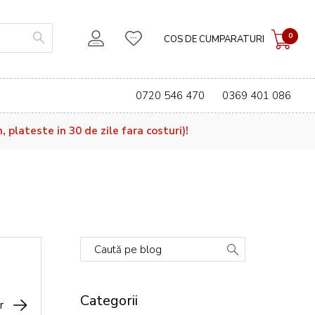
0
COS DE CUMPARATURI
0720 546 470
0369 401 086
plateste in 30 de zile fara costuri)!
Caută pe blog
Categorii
r