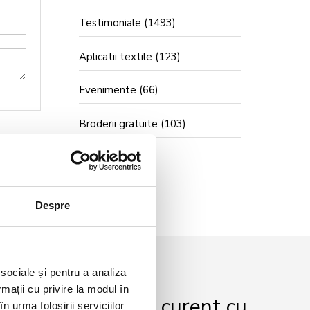
Testimoniale
(1493)
Aplicatii textile
(123)
Evenimente
(66)
Broderii gratuite
(103)
Despre
 sociale și pentru a analiza
rmații cu privire la modul în
r și fii mereu la curent cu
n urma folosirii serviciilor