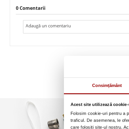
0 Comentarii
Consimțământ
Acest site utilizează cookie-
Folosim cookie-uri pentru a pe
traficul. De asemenea, le ofer
care folosiți site-ul nostru. A