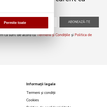
peciale!
ABONEAZĂ-TE
Permite toate
rm că sunt de acord cu
Termenii și Condițiile
și
Politica de
Informații legale
Termeni și condiții
Cookies