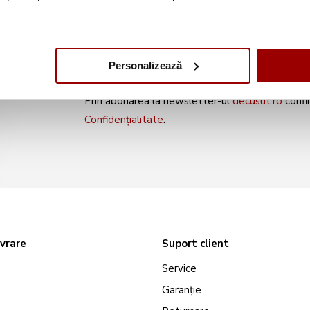
noile produse și oferte s
Personalizează
Prin abonarea la newsletter-ul
decusut.ro
confi
Confidențialitate
.
ivrare
Suport client
Service
Garanție