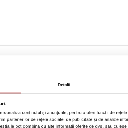
Detalii
uri.
rsonaliza conținutul și anunțurile, pentru a oferi funcții de rețele
im partenerilor de rețele sociale, de publicitate și de analize info
Abonează-te la newslette
ceștia le pot combina cu alte informații oferite de dvs. sau culese î