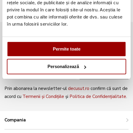
rețele sociale, de publicitate și de analize informații cu
privire la modul în care folosiți site-ul nostru. Aceștia le
pot combina cu alte informații oferite de dvs. sau culese
în urma folosirii serviciilor lor.
Abonează-te la newsletter și fii
mereu la curent cu noile produse și
Permite toate
oferte speciale!
Personalizează
ABONEAZĂ-TE
Prin abonarea la newsletter-ul
decusut.ro
confirm că sunt de
acord cu
Termenii și Condițiile
și
Politica de Confidențialitate
.
Compania