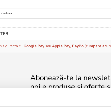
re
TER
in siguranta cu
Google Pay
sau
Apple Pay, PayPo (cumpara acum, 
Abonează-te la newslette
noile produse și oferte s