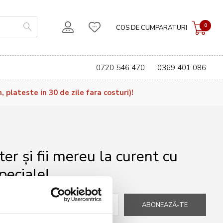
0
COS DE CUMPARATURI
0720 546 470
0369 401 086
plateste in 30 de zile fara costuri)!
r și fii mereu la curent cu
peciale!
ABONEAZĂ-TE