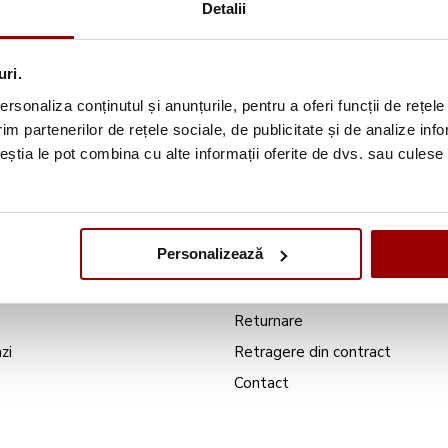
Detalii
Prin abonarea la newsletter-ul
decusut.ro
confi
Confidențialitate
.
uri.
rsonaliza conținutul și anunțurile, pentru a oferi funcții de rețele
im partenerilor de rețele sociale, de publicitate și de analize info
ceștia le pot combina cu alte informații oferite de dvs. sau culese î
ivrare
Suport client
Personalizează
Service
Garanție
Returnare
zi
Retragere din contract
Contact