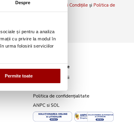
Despre
rm că sunt de acord cu
Termenii și Condițiile
și
Politica de
 sociale și pentru a analiza
rmații cu privire la modul în
n urma folosirii serviciilor
Informații legale
Permite toate
Termeni și condiții
Cookies
Politica de confidențialitate
ANPC
si
SOL