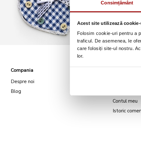
Consimțământ
Acest site utilizează cookie-
Folosim cookie-uri pentru a pe
traficul. De asemenea, le ofer
care folosiți site-ul nostru. A
lor.
Compania
Comenzi și l
Despre noi
Livrare
Blog
Plată
Contul meu
Istoric comen