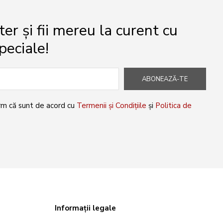
r și fii mereu la curent cu
peciale!
ABONEAZĂ-TE
rm că sunt de acord cu
Termenii și Condițiile
și
Politica de
Informații legale