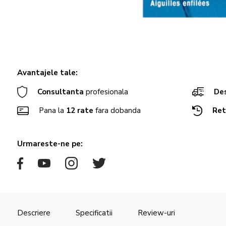
Avantajele tale:
Consultanta
profesionala
Des
Pana la
12 rate
fara dobanda
Ret
Urmareste-ne pe:
Descriere
Specificatii
Review-uri