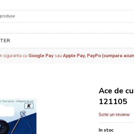
re
TER
in siguranta cu
Google Pay
sau
Apple Pay, PayPo (cumpara acum, 
Ace de cu
121105
Scrie un review
In stoc