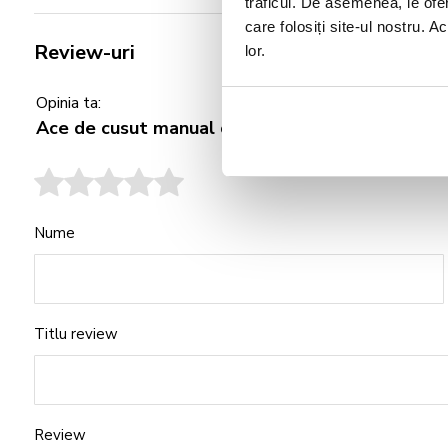
traficul. De asemenea, le ofer
care folosiți site-ul nostru. A
Review-uri
lor.
Opinia ta:
Ace de cusut manual cu ata pentru voiaj, 12110
Nume
Titlu review
Review