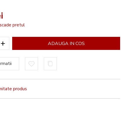
e
i
scade pretul
+
ADAUGA IN COS
rmatii
rmitate produs