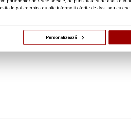
im partenerilor de rețele sociale, de publicitate și de analize info
ceștia le pot combina cu alte informații oferite de dvs. sau culese î
5
Personalizează