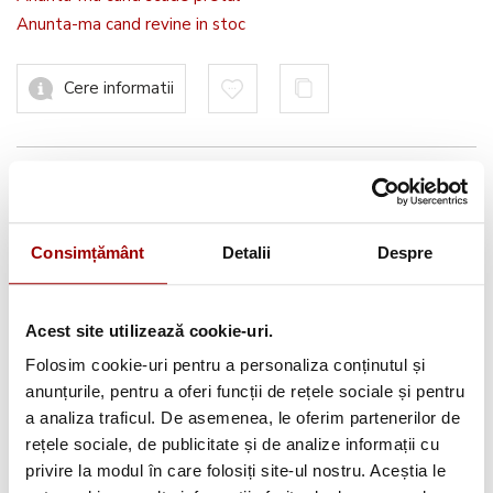
Anunta-ma cand revine in stoc
Cere informatii
Informatii conformitate produs
Consimțământ
Detalii
Despre
Avantajele tale:
Acest site utilizează cookie-uri.
Consultanta
profesionala
Folosim cookie-uri pentru a personaliza conținutul și
anunțurile, pentru a oferi funcții de rețele sociale și pentru
Deschidere colet
la livrare
a analiza traficul. De asemenea, le oferim partenerilor de
Pana la
12 rate
fara dobanda
rețele sociale, de publicitate și de analize informații cu
privire la modul în care folosiți site-ul nostru. Aceștia le
Retur in 14 zile