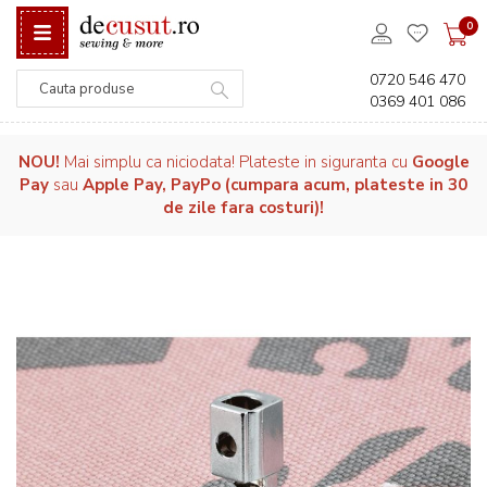
0
0720 546 470
0369 401 086
Căutare
NOU!
Mai simplu ca niciodata! Plateste in siguranta cu
Google
Pay
sau
Apple Pay, PayPo (cumpara acum, plateste in 30
de zile fara costuri)!